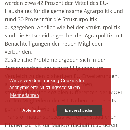
werden etwa 42 Prozent der Mittel des EU-
Haushaltes für die gemeinsame Agrarpolitik und
rund 30 Prozent für die Strukturpolitik
ausgegeben. Ähnlich wie bei der Strukturpolitik
sind die Entscheidungen bei der Agrarpolitik mit
Benachteiligungen der neuen Mitglieder
verbunden.
Zusätzliche Probleme ergeben sich in der
Agrarwirtschaft der neuen Mitglieder, im
Vergleich zu den bisherigen EU-Erweiterungen,
Wir verwenden Tracking-Cookies für
aus den erheblichen ökonomischen,
anonymisierte Nutzungsstatistiken.
strukturellen und sozialen Differenzen der MOEL
Mehr erfahren
zu den Mitgliedern der EU. Neben den bereits
genannten Schwierigkeiten, die aus dem
Ablehnen
Einverstanden
Transformationsprozess von einer staatlichen
P1anwirtschaft zur Marktwirtschaft resultieren,