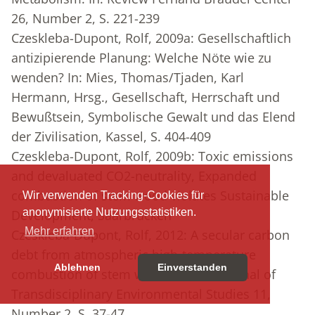
26, Number 2, S. 221-239
Czeskleba-Dupont, Rolf, 2009a: Gesellschaftlich
antizipierende Planung: Welche Nöte wie zu
wenden? In: Mies, Thomas/Tjaden, Karl
Hermann, Hrsg., Gesellschaft, Herrschaft und
Bewußtsein, Symbolische Gewalt und das Elend
der Zivilisation, Kassel, S. 404-409
Czeskleba-Dupont, Rolf, 2009b: Toxic emissions
and devaluated CO2-neutrality, Expanded
combustion of stem wood violates Sustainable
Wir verwenden Tracking-Cookies für
anonymisierte Nutzungsstatistiken.
Development, Saarbrücken
Mehr erfahren
Czeskleba-Dupont, Rolf, 2012: A secular carbon
debt from atmospheric high-temperature
Ablehnen
Einverstanden
combustion of stem wood. In: The Journal of
Transdisciplinary Environmental Studies 11,
Number 2, S. 37-47