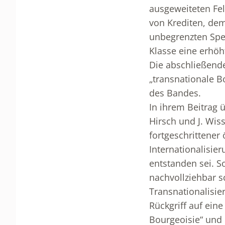
ausgeweiteten Fe
von Krediten, dem
unbegrenzten Spek
Klasse eine erhöh
Die abschließend
„transnationale B
des Bandes.
In ihrem Beitrag ü
Hirsch und J. Wiss
fortgeschrittener
Internationalisie
entstanden sei. S
nachvollziehbar s
Transnationalisie
Rückgriff auf ein
Bourgeoisie“ und 