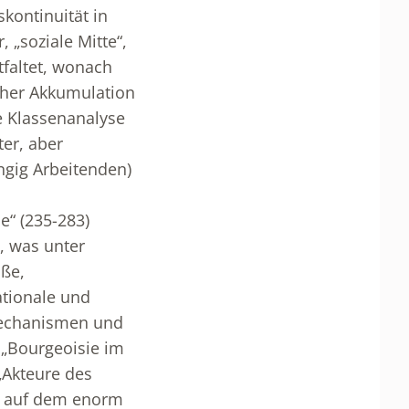
kontinuität in
 „soziale Mitte“,
tfaltet, wonach
scher Akkumulation
te Klassenanalyse
ter, aber
ngig Arbeitenden)
e“ (235-283)
, was unter
öße,
ationale und
smechanismen und
 „Bourgeoisie im
 „Akteure des
ie auf dem enorm