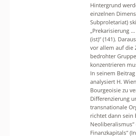
Hintergrund werde
einzelnen Dimensio
Subproletariat) sk
„Prekarisierung …
(ist)“ (141). Dara
vor allem auf die
bedrohter Gruppen
konzentrieren mu
In seinem Beitrag
analysiert H. Wie
Bourgeoisie zu ve
Differenzierung u
transnationale Or
richtet dann sein
Neoliberalismus“ (
Finanzkapitals“ (