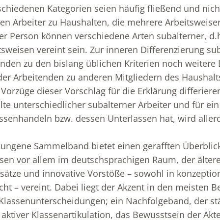
chiedenen Kategorien seien häufig fließend und nich
rnen Arbeiter zu Haushalten, die mehrere Arbeitsweis
iner Person können verschiedene Arten subalterner, d
sweisen vereint sein. Zur inneren Differenzierung su
nden zu den bislang üblichen Kriterien noch weitere
der Arbeitenden zu anderen Mitgliedern des Haushal
 Vorzüge dieser Vorschlag für die Erklärung differiere
te unterschiedlicher subalterner Arbeiter und für ein
enhandeln bzw. dessen Unterlassen hat, wird allerd
ungene Sammelband bietet einen gerafften Überblick
sen vor allem im deutschsprachigen Raum, der ältere
sätze und innovative Vorstöße – sowohl in konzeption
cht – vereint. Dabei liegt der Akzent in den meisten B
 Klassenunterscheidungen; ein Nachfolgeband, der st
t aktiver Klassenartikulation, das Bewusstsein der Ak