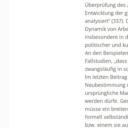
Überprüfung des A
Entwicklung der 
analysiert“ (337)
Dynamik von Arbei
insbesondere in d
politischer und k
An den Beispielen
Fallstudien, „das
zwangsläufig in s
Im letzten Beitrag
Neubestimmung der
ursprüngliche Mar
werden dürfe. Ger
müsse ein breiter
formell selbständ
bzw. einem sie a