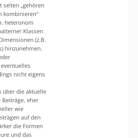
t selten „gehören
en kombinieren“
.h. heteronom
balterner Klassen
 Dimensionen (z.B.
ts) hinzunehmen.
nder
 eventuelles
ings nicht eigens
 über die aktuelle
 Beiträge, eher
eller wie
eiträgen auf den
ärker die Formen
teure und das