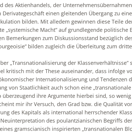
ld des Aktienhandels, der Unternehmensübernahmen,
 Derivategeschäft einen gleitenden Übergang zu ein
ulation bilden. Mit alledem gewinnen diese Teile d
te „systemische Macht“ auf grundlegende politische 
en Bemerkungen zum Diskussionsstand bezüglich d
ourgeoisie“ bilden zugleich die Überleitung zum drit
ber „Transnationalisierung der Klassenverhältnisse“ s
el kritisch mit der These auseinander, dass infolge v
 ökonomischer Internationalisierung und Tendenzen d
rung von Staatlichkeit auch schon eine „transnationale
o überzeugend ihre Argumente hierbei sind, so wenig
cheint mir ihr Versuch, den Grad bzw. die Qualität vo
rung des Kapitals als international herrschender Klass
e Neuinterpretation des poulantzianischen Begriffs de
eines gramscianisch inspirierten „transnationalen Bl