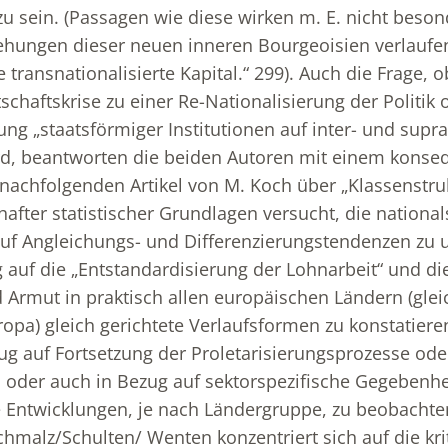
u sein. (Passagen wie diese wirken m. E. nicht beson
ehungen dieser neuen inneren Bourgeoisien verlaufe
 transnationalisierte Kapital.“ 299). Auch die Frage, o
schaftskrise zu einer Re-Nationalisierung der Politik 
ung „staatsförmiger Institutionen auf inter- und supr
d, beantworten die beiden Autoren mit einem konse
 nachfolgenden Artikel von M. Koch über „Klassenstru
hafter statistischer Grundlagen versucht, die national
auf Angleichungs- und Differenzierungstendenzen zu 
auf die „Entstandardisierung der Lohnarbeit“ und die
Armut in praktisch allen europäischen Ländern (gleic
opa) gleich gerichtete Verlaufsformen zu konstatiere
g auf Fortsetzung der Proletarisierungsprozesse ode
 oder auch in Bezug auf sektorspezifische Gegebenh
 Entwicklungen, je nach Ländergruppe, zu beobachte
chmalz/Schulten/ Wenten konzentriert sich auf die kri