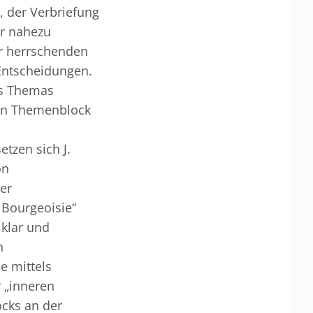
 der Verbriefung
er nahezu
er herrschenden
Entscheidungen.
es Themas
ten Themenblock
etzen sich J.
on
er
 Bourgeoisie“
 klar und
n
e mittels
r „inneren
ocks an der