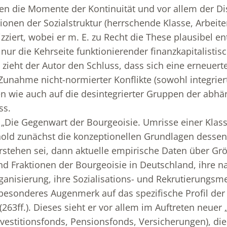
n die Momente der Kontinuität und vor allem der Dis
nen der Sozialstruktur (herrschende Klasse, Arbeiter,
izziert, wobei er m. E. zu Recht die These plausibel en
 nur die Kehrseite funktionierender finanzkapitalisti
us zieht der Autor den Schluss, dass sich eine erneuer
 Zunahme nicht-normierter Konflikte (sowohl integrier
 wie auch auf die desintegrierter Gruppen der abhä
ss.
 „Die Gegenwart der Bourgeoisie. Umrisse einer Klass
nold zunächst die konzeptionellen Grundlagen dessen
rstehen sei, dann aktuelle empirische Daten über Gr
nd Fraktionen der Bourgeoisie in Deutschland, ihre n
ganisierung, ihre Sozialisations- und Rekrutierung
 besonderes Augenmerk auf das spezifische Profil der
263ff.). Dieses sieht er vor allem im Auftreten neuer
Investitionsfonds, Pensionsfonds, Versicherungen), d