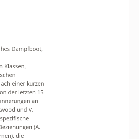
sches Dampfboot,
m Klassen,
ischen
ach einer kurzen
on der letzten 15
Erinnerungen an
ckwood und V.
 spezifische
-Beziehungen (A.
men), die