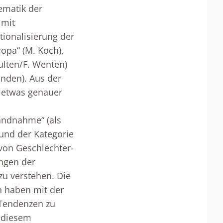
hematik der
 mit
tionalisierung der
ropa“ (M. Koch),
hulten/F. Wenten)
inden). Aus der
e etwas genauer
Landnahme“ (als
 und der Kategorie
von Geschlechter-
ngen der
zu verstehen. Die
n haben mit der
e Tendenzen zu
r diesem