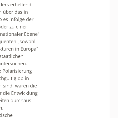
ders erhellend:
n über das in
b es infolge der
oder zu einer
anationaler Ebene“
quenten „sowohl
kturen in Europa“
staatlichen
untersuchen.
 Polarisierung
hgültig ob in
n sind, waren die
r die Entwicklung
eiten durchaus
n.
tische