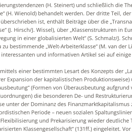
sierungstendenzen (H. Steinert) und schließlich die T
“ (H. Wienold) behandelt werden. Der dritte Teil, der
 überschrieben ist, enthält Beiträge über die „Transna
e“ (J. Hirsch/J. Wissel), über „Klassenstrukturen in Eu
egung in einer globalisierten Welt“ (S. Schmalz/J. Sc
 zu bestimmende „Welt-Arbeiterklasse“ (M. van der L
t interessanten und informativen Artikel sei auf einig
 mittels einer bestimmten Lesart des Konzepts der „
er Expansion der kapitalistischen Produktionsweise)
Ausbeutung“ (Formen von Überausbeutung aufgrund 
Zuordnungen) die besonderen De- und Restrukturieru
se unter der Dominanz des Finanzmarktkapitalismus 
ordistischen Periode – neuen sozialen Spaltungslinie
, Flexibilisierung und Prekarisierung wieder deutlich
arisierten Klassengesellschaft“ (131ff.) eingeleitet. Vo