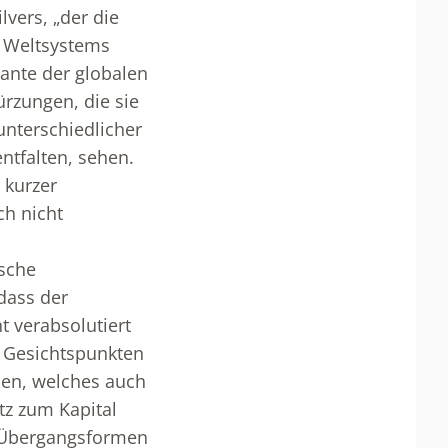
vers, „der die
s Weltsystems
iante der globalen
rzungen, die sie
unterschiedlicher
ntfalten, sehen.
 kurzer
ch nicht
ische
dass der
t verabsolutiert
n Gesichtspunkten
den, welches auch
tz zum Kapital
e Übergangsformen