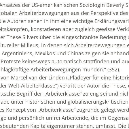
nsatzes der US-amerikanischen Soziologin Beverly Sil
globalen Arbeiterbewegungen aus der Perspektive de
. Die Autoren sehen in ihm eine wichtige Erklärungsvar
tskämpfen, konstatieren aber zugleich gewisse Verkü
er These Silvers über die eingeschränkte Bedeutung 
ultureller Milieus, in denen sich Arbeiterbewegungen e
 Argentiniens, Mexikos und Chinas zeigen sie anhand
s Proteste keineswegs automatisch stattfinden und au
chlagkräftige Arbeiterbewegungen münden.“ (352).
 von Marcel van der Linden („Plädoyer für eine histor
 Welt-Arbeiterklasse“) vertritt der Autor die These, 
xsche Begriff der „Arbeiterklasse“ zu eng sei und nich
ade unter historischen und globalisierungskritische
es Konzept von „Arbeiterklasse“ zugrunde gelegt wer
ige und persönlich unfrei Arbeitende, die im Gegensa
usbeutenden Kapitaleigentümer stehen, umfasst. Di