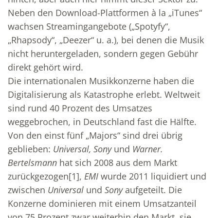
Neben den Download-Plattformen à la „iTunes“
wachsen Streamingangebote („Spotyfy“,
„Rhapsody“, „Deezer“ u. a.), bei denen die Musik
nicht heruntergeladen, sondern gegen Gebühr
direkt gehört wird.
Die internationalen Musikkonzerne haben die
Digitalisierung als Katastrophe erlebt. Weltweit
sind rund 40 Prozent des Umsatzes
weggebrochen, in Deutschland fast die Hälfte.
Von den einst fünf „Majors“ sind drei übrig
geblieben:
Universal, Sony
und
Warner.
Bertelsmann
hat sich 2008 aus dem Markt
zurückgezogen
[1]
,
EMI
wurde 2011 liquidiert und
zwischen
Universal
und
Sony
aufgeteilt. Die
Konzerne dominieren mit einem Umsatzanteil
von 75 Prozent zwar weiterhin den Markt, sie