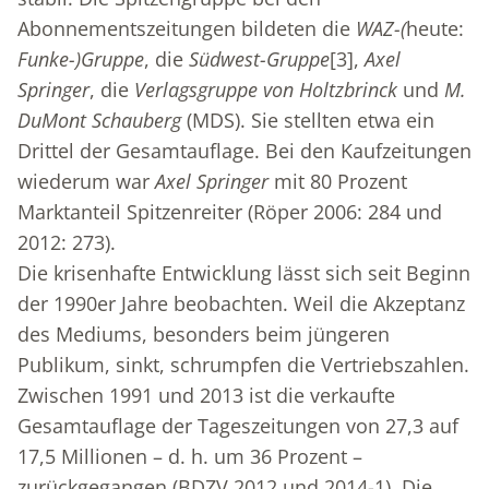
Abonnementszeitungen bildeten die
WAZ-(
heute:
Funke-)Gruppe
, die
Südwest-Gruppe
[3]
,
Axel
Springer
, die
Verlagsgruppe von Holtzbrinck
und
M.
DuMont Schauberg
(MDS). Sie stellten etwa ein
Drittel der Gesamtauflage. Bei den Kaufzeitungen
wiederum war
Axel Springer
mit 80 Prozent
Marktanteil Spitzenreiter (Röper 2006: 284 und
2012: 273).
Die krisenhafte Entwicklung lässt sich seit Beginn
der 1990er Jahre beobachten. Weil die Akzeptanz
des Mediums, besonders beim jüngeren
Publikum, sinkt, schrumpfen die Vertriebszahlen.
Zwischen 1991 und 2013 ist die verkaufte
Gesamtauflage der Tageszeitungen von 27,3 auf
17,5 Millionen – d. h. um 36 Prozent –
zurückgegangen (BDZV 2012 und 2014-1). Die