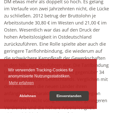
DM etwas mehr als doppelt so hoch. Es gelang
im Verlaufe von zwei Jahrzehnten nicht, die Lücke
zu schließen. 2012 betrug der Bruttolohn je
Arbeitsstunde 30,80 € im Westen und 21,00 € im
Osten. Wesentlich war das auf den Druck der
hohen Arbeitslosigkeit in Ostdeutschland
zurückzuführen. Eine Rolle spielte aber auch die
geringere Tariflohnbindung, die wiederum auf
die schwächere Kampfkraft der Gewerkschaften
in den NBL zurückzuführen war. Die Tarifbindung
Wir verwenden Tracking-Cookies für
lag 2011 im Osten bei 21 Prozent gegenüber 34
anonymisierte Nutzungsstatistiken.
Prozent im Westen Deutschlands. Verglichen mit
Mehr erfahren
den ABL haben die neuen Länder ihren
anfänglichen Charakter einer Billiglohnregion
Ablehnen
Einverstanden
immer noch nicht völlig verloren. Die geringeren
Verdienste und die höhere Arbeitslosigkeit