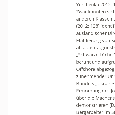
Yurchenko 2012: 1
Zwar konnten sich
anderen Klassen u
(2012: 128) identi
ausländischer Dire
Etablierung von S
abläufen zugunst
„Schwarze Löcher“
beruht und aufgru
Offshore abgezoge
zunehmender Unmut
Bündnis „Ukraine
Ermordung des Jo
über die Machensc
demonstrieren (Da
Bergarbeiter im S