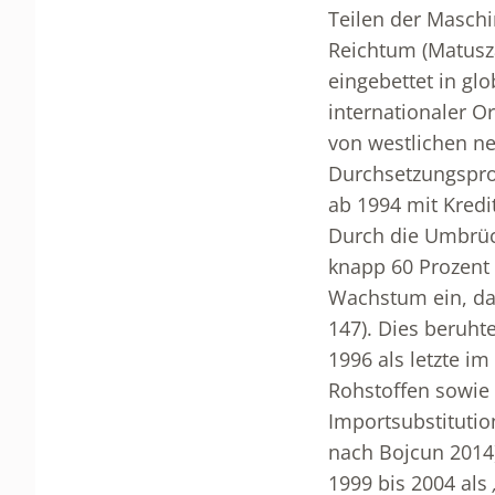
Teilen der Masch
Reichtum (Matusza
eingebettet in glo
internationaler O
von westlichen ne
Durchsetzungspro
ab 1994 mit Kredi
Durch die Umbrüch
knapp 60 Prozent 
Wachstum ein, da
147). Dies beruht
1996 als letzte i
Rohstoffen sowie 
Importsubstitutio
nach Bojcun 2014
1999 bis 2004 als