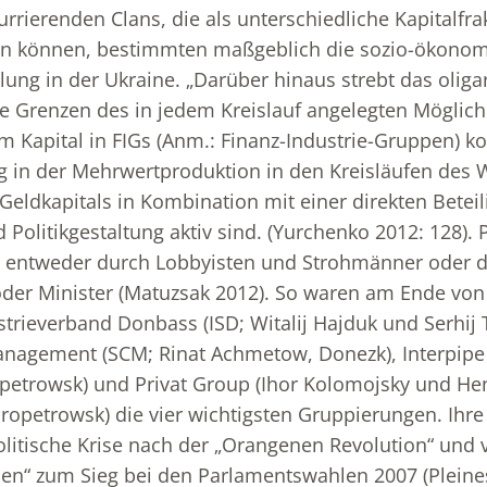
rrierenden Clans, die als unterschiedliche Kapitalfra
n können, bestimmten maßgeblich die sozio-ökono
lung in der Ukraine. „Darüber hinaus strebt das oliga
ie Grenzen des in jedem Kreislauf angelegten Möglic
 Kapital in FIGs (Anm.: Finanz-Industrie-Gruppen) kon
ig in der Mehrwertproduktion in den Kreisläufen des 
Geldkapitals in Kombination mit einer direkten Betei
Politikgestaltung aktiv sind. (Yurchenko 2012: 128). P
ch entweder durch Lobbyisten und Strohmänner oder dir
oder Minister (Matuzsak 2012). So waren am Ende vo
strieverband Donbass (ISD; Witalij Hajduk und Serhij 
anagement (SCM; Rinat Achmetow, Donezk), Interpipe
petrowsk) und Privat Group (Ihor Kolomojsky und He
opetrowsk) die vier wichtigsten Gruppierungen. Ihr
olitische Krise nach der „Orangenen Revolution“ und v
nen“ zum Sieg bei den Parlamentswahlen 2007 (Pleine