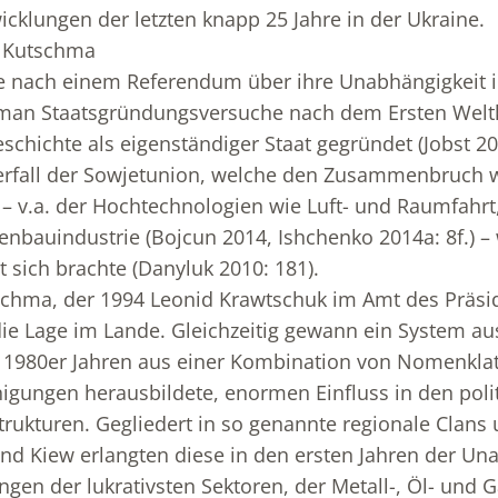
icklungen der letzten knapp 25 Jahre in der Ukraine.
r Kutschma
e nach einem Referendum über ihre Unabhängigkeit
man Staatsgründungsversuche nach dem Ersten Weltk
schichte als eigenständiger Staat gegründet (Jobst 201
erfall der Sowjetunion, welche den Zusammenbruch w
 – v.a. der Hochtechnologien wie Luft- und Raumfahrt
enbauindustrie (Bojcun 2014, Ishchenko 2014a: 8f.) –
t sich brachte (Danyluk 2010: 181).
chma, der 1994 Leonid Krawtschuk im Amt des Präsid
h die Lage im Lande. Gleichzeitig gewann ein System au
r 1980er Jahren aus einer Kombination von Nomenkla
nigungen herausbildete, enormen Einfluss in den pol
Strukturen. Gegliedert in so genannte regionale Clan
d Kiew erlangten diese in den ersten Jahren der Una
ungen der lukrativsten Sektoren, der Metall-, Öl- und 