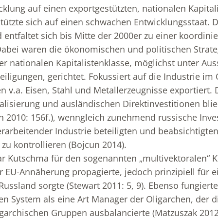
cklung auf einen exportgestützten, nationalen Kapita
 stützte sich auf einen schwachen Entwicklungsstaat. D
entfaltet sich bis Mitte der 2000er zu einer koordini
Dabei waren die ökonomischen und politischen Strateg
ner nationalen Kapitalistenklasse, möglichst unter Au
eiligungen, gerichtet. Fokussiert auf die Industrie i
 v.a. Eisen, Stahl und Metallerzeugnisse exportiert. D
lisierung und ausländischen Direktinvestitionen blieb
 2010: 156f.), wenngleich zunehmend russische Inves
erarbeitender Industrie beteiligten und beabsichtigten
zu kontrollieren (Bojcun 2014).
r Kutschma für den sogenannten „multivektoralen“ K
er EU-Annäherung propagierte, jedoch prinzipiell für 
ussland sorgte (Stewart 2011: 5, 9). Ebenso fungiert
en System als eine Art Manager der Oligarchen, der d
garchischen Gruppen ausbalancierte (Matzuszak 2012: