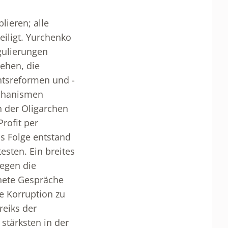
lieren; alle
eiligt. Yurchenko
egulierungen
iehen, die
htsreformen und -
echanismen
n der Oligarchen
rofit per
ls Folge entstand
sten. Ein breites
egen die
nete Gespräche
e Korruption zu
reiks der
stärksten in der