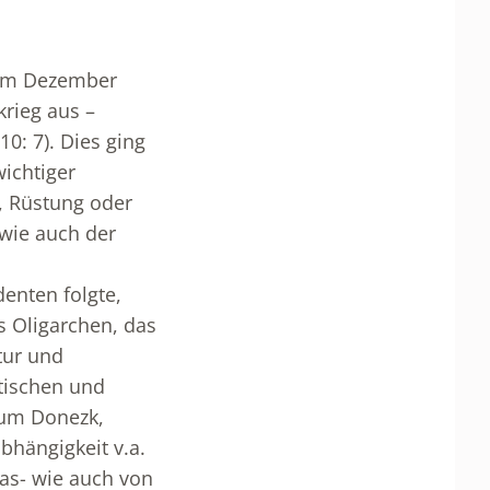
 im Dezember
rieg aus –
0: 7). Dies ging
ichtiger
, Rüstung oder
 wie auch der
enten folgte,
s Oligarchen, das
tur und
itischen und
s um Donezk,
bhängigkeit v.a.
Gas- wie auch von