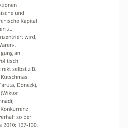
ktionen
mische und
rchische Kapital
hen zu
zentriert wird,
Waren-,
ligung an
olitisch
ekt selbst z.B.
n Kutschmas
Taruta, Donezk),
 (Wiktor
nnadij
e Konkurrenz
erhalf so der
s 2010: 127-130,