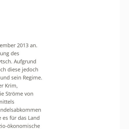
vember 2013 an.
nung des
tsch. Aufgrund
ch diese jedoch
n und sein Regime.
er Krim,
ie Ströme von
ittels
ihandelsabkommen
e es für das Land
sozio-ökonomische