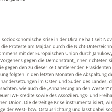
d sozioökonomische Krise in der Ukraine hält seit No
 die Proteste am Majdan durch die Nicht-Unterzeich
ommens mit der Europäischen Union durch Janukowy
Vorgehens gegen die Demonstrant_innen richteten si
inie gegen den zu dieser Zeit amtierenden Präsidente
ung folgten in den letzten Monaten die Abspaltung d
einandersetzungen im Osten und Süden des Landes, d
rsachten, wie auch die „Annäherung an den Westen“ m
euer IWF-Kredite sowie des Assoziierungs- und Fre
en Union. Die derzeitige Krise instrumentalisiert, wi
Frage der West- bzw. Ostausrichtung und lässt dabei 