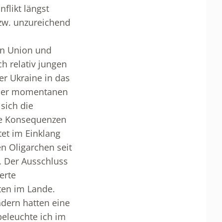
flikt längst
zw. unzureichend
en Union und
h relativ jungen
er Ukraine in das
 der momentanen
sich die
che Konsequenzen
tet im Einklang
n Oligarchen seit
t. Der Ausschluss
erte
ten im Lande.
ndern hatten eine
beleuchte ich im