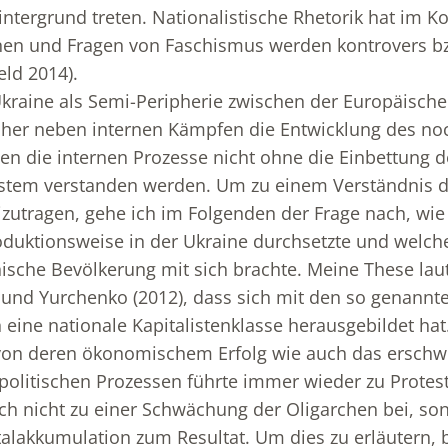
ntergrund treten. Nationalistische Rhetorik hat im Kon
n und Fragen von Faschismus werden kontrovers b
eld 2014).
Ukraine als Semi-Peripherie zwischen der Europäisch
her neben internen Kämpfen die Entwicklung des noc
en die internen Prozesse nicht ohne die Einbettung d
ystem verstanden werden. Um zu einem Verständnis
zutragen, gehe ich im Folgenden der Frage nach, wie 
roduktionsweise in der Ukraine durchsetzte und wel
inische Bevölkerung mit sich brachte. Meine These lau
 und Yurchenko (2012), dass sich mit den so genannte
 eine nationale Kapitalistenklasse herausgebildet ha
von deren ökonomischem Erfolg wie auch das erschw
olitischen Prozessen führte immer wieder zu Protes
ch nicht zu einer Schwächung der Oligarchen bei, so
italakkumulation zum Resultat. Um dies zu erläutern, 