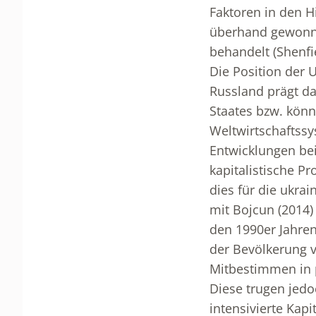
Faktoren in den Hi
überhand gewonne
behandelt (Shenfi
Die Position der 
Russland prägt da
Staates bzw. könn
Weltwirtschaftss
Entwicklungen bei
kapitalistische P
dies für die ukra
mit Bojcun (2014)
den 1990er Jahren
der Bevölkerung 
Mitbestimmen in p
Diese trugen jedo
intensivierte Kap