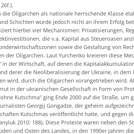
26f.).
 die Oligarchen als nationale herrschende Klasse etab
nd Schichten wurde jedoch nicht an ihrem Erfolg bet
fiziert hierbei vier Mechanismen: Privatisierungen, R
ktinvestitionen, die v.a. Kapital aus Steueroasen anz
onderwirtschaftszonen sowie die Gestaltung von Rec
en der Oligarchen. Laut Yurchenko kreieren diese M
 in der Wirtschaft, auf denen die Kapitalakkumulatio
nd derer die Neoliberalisierung der Ukraine, in dem P
n wird, durch die Oligarchen vorangetrieben wird. A
 in der ukrainischen Gesellschaft in Form von Prote
 ohne Kutschma“ ging Ende 2000 auf die Straße, um g
urnalisten Georgij Gongadze, der geheim aufgezeich
haften Kutschmas veröffentlicht hatte, und gegen di
nyluk 2010: 188). Diese Proteste waren neben den St
üden und Osten des Landes, in den 1990er Jahren die 