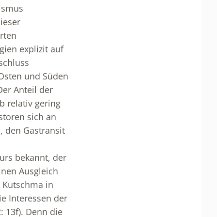
lismus
ieser
erten
ien explizit auf
sschluss
m Osten und Süden
er Anteil der
 relativ gering
toren sich an
, den Gastransit
urs bekannt, der
einen Ausgleich
e Kutschma in
ie Interessen der
 13f). Denn die