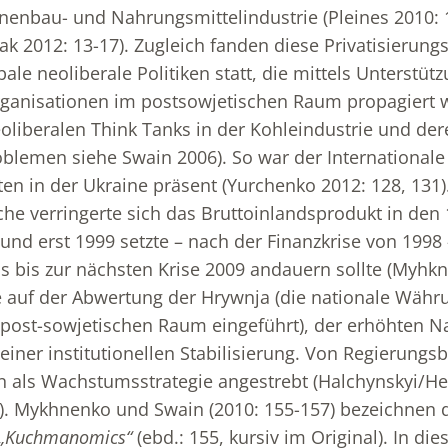
inenbau- und Nahrungsmittelindustrie (Pleines 2010
k 2012: 13-17). Zugleich fanden diese Privatisierung
bale neoliberale Politiken statt, die mittels Unterstüt
rganisationen im postsowjetischen Raum propagiert w
oliberalen Think Tanks in der Kohleindustrie und der
blemen siehe Swain 2006). So war der International
ten in der Ukraine präsent (Yurchenko 2012: 128, 131)
e verringerte sich das Bruttoinlandsprodukt in den
und erst 1999 setzte – nach der Finanzkrise von 1998 
s bis zur nächsten Krise 2009 andauern sollte (Myhk
e auf der Abwertung der Hrywnja (die nationale Währ
m post-sowjetischen Raum eingeführt), der erhöhten 
einer institutionellen Stabilisierung. Von Regierungs
n als Wachstumsstrategie angestrebt (Halchynskyi/Heie
). Mykhnenko und Swain (2010: 155-157) bezeichnen 
„Kuchmanomics“
(ebd.: 155, kursiv im Original). In die