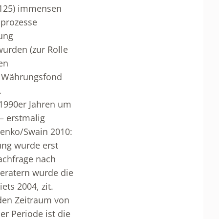
: 125) immensen
sprozesse
zung
urden (zur Rolle
en
e Währungsfond
.
 1990er Jahren um
– erstmalig
nenko/Swain 2010:
ung wurde erst
Nachfrage nach
beratern wurde die
ts 2004, zit.
den Zeitraum von
ser Periode ist die