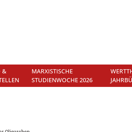
 &
MARXISTISCHE
WERTTH
TELLEN
STUDIENWOCHE 2026
JAHRB
er Oligarchen