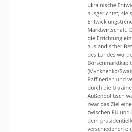
ukrainische Entwi
ausgerichtet; sie
Entwicklungstrend 
Marktwirtschaft. 
die Errichtung ei
ausländischer Bet
des Landes wurden
Börsenmarktkapita
(Myhknenko/Swain
Raffinerien und v
durch die Ukraine 
Außenpolitisch wa
zwar das Ziel ein
zwischen EU und R
dem präsidentiell
verschiedenen oli