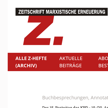
ALLE Z-HEFTE
AKTUELLE
ABO
(ARCHIV)
BEITRÄGE
BES
Buchbesprechungen, Annota
Der 15. Parteitag der KPD - 19./20. A