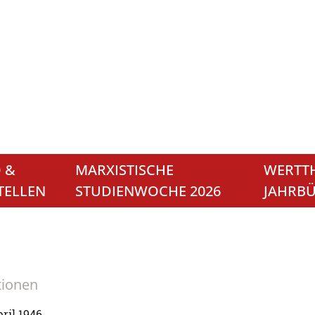
 &
MARXISTISCHE
WERTTH
TELLEN
STUDIENWOCHE 2026
JAHRB
tionen
pril 1946