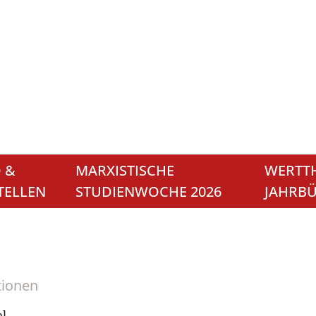
 &
MARXISTISCHE
WERTTH
TELLEN
STUDIENWOCHE 2026
JAHRB
tionen
el