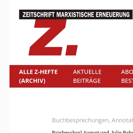
ALLE Z-HEFTE
AKTUELLE
ABO
(ARCHIV)
BEITRÄGE
BES
Buchbesprechungen, Annota
Briefwechsel August und Julie Beb