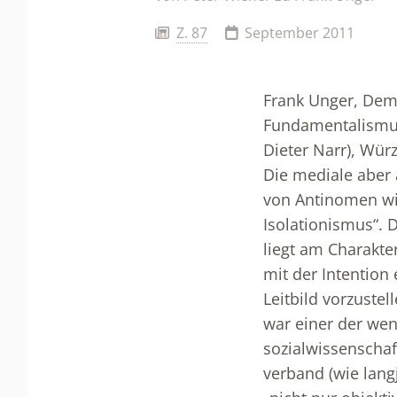
Z. 87
September 2011
Frank Unger, Dem
Fundamentalismus
Dieter Narr), Wür
Die mediale aber 
von Antinomen wie
Isolationismus“. 
liegt am Charakte
mit der Intention
Leitbild vorzuste
war einer der weni
sozialwissenschaf
verband (wie langj