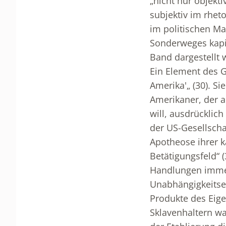
„nicht nur objekt
subjektiv im rhet
im politischen Ma
Sonderweges kapit
Band dargestellt 
Ein Element des G
Amerika'„ (30). Si
Amerikaner, der a
will, ausdrücklich
der US-Gesellschaf
Apotheose ihrer k
Betätigungsfeld“ (
Handlungen immer
Unabhängigkeitse
Produkte des Eige
Sklavenhaltern wa