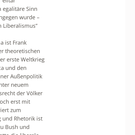
 elitär
h egalitäre Sinn
ingegen wurde –
n Liberalismus“
a ist Frank
er theoretischen
er erste Weltkrieg
ica und den
iner Außenpolitik
 unter neuem
recht der Völker
Doch erst mit
iert zum
 und Rhetorik ist
zu Bush und