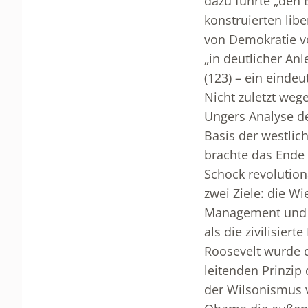
dazu führte „den B
konstruierten libe
von Demokratie v
„in deutlicher An
(123) – ein eindeu
Nicht zuletzt weg
Ungers Analyse de
Basis der westlic
brachte das Ende 
Schock revolution
zwei Ziele: die W
Management und m
als die zivilisier
Roosevelt wurde d
leitenden Prinzip
der Wilsonismus 