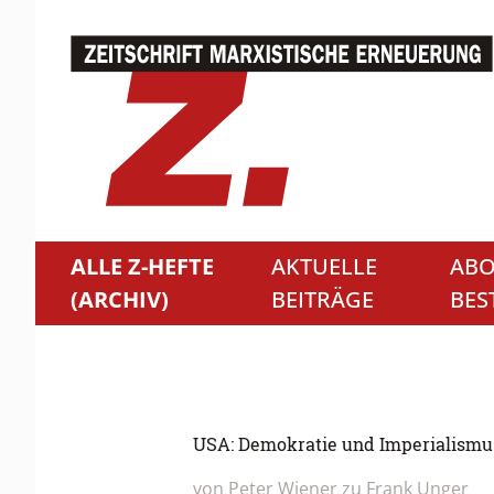
ALLE Z-HEFTE
AKTUELLE
ABO
(ARCHIV)
BEITRÄGE
BES
USA: Demokratie und Imperialismu
von Peter Wiener zu Frank Unger