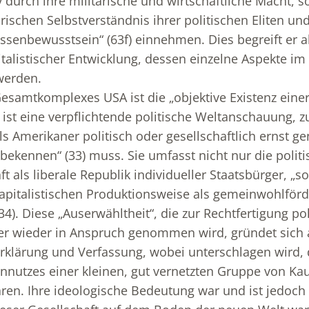
iv durch ihre militärische und wirtschaftliche Macht, 
orischen Selbstverständnis ihrer politischen Eliten u
ssenbewusstsein“ (63f) einnehmen. Dies begreift er al
alistischer Entwicklung, dessen einzelne Aspekte im
werden.
esamtkomplexes USA ist die „objektive Existenz einer 
e ist eine verpflichtende politische Weltanschauung, z
ls Amerikaner politisch oder gesellschaftlich erns
 bekennen“ (33) muss. Sie umfasst nicht nur die polit
t als liberale Republik individueller Staatsbürger, „
apitalistischen Produktionsweise als gemeinwohlför
34). Diese „Auserwähltheit“, die zur Rechtfertigung pol
 wieder in Anspruch genommen wird, gründet sich 
rklärung und Verfassung, wobei unterschlagen wird, 
nnutzes einer kleinen, gut vernetzten Gruppe von Ka
ren. Ihre ideologische Bedeutung war und ist jedoch 