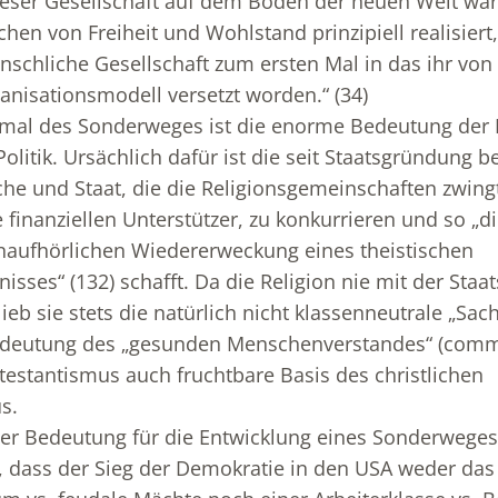
ieser Gesellschaft auf dem Boden der neuen Welt war
hen von Freiheit und Wohlstand prinzipiell realisier
schliche Gesellschaft zum ersten Mal in das ihr von
isationsmodell versetzt worden.“ (34)
kmal des Sonderweges ist die enorme Bedeutung der R
Politik. Ursächlich dafür ist die seit Staatsgründung 
he und Staat, die die Religionsgemeinschaften zwing
 finanziellen Unterstützer, zu konkurrieren und so „d
naufhörlichen Wiedererweckung eines theistischen
isses“ (132) schafft. Da die Religion nie mit der Sta
ieb sie stets die natürlich nicht klassenneutrale „Sac
edeutung des „gesunden Menschenverstandes“ (com
testantismus auch fruchtbare Basis des christlichen
s.
er Bedeutung für die Entwicklung eines Sonderweges
 dass der Sieg der Demokratie in den USA weder das