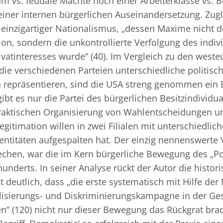
 vs. feudale Mächte noch einer Arbeiterklasse vs. B
iner internen bürgerlichen Auseinandersetzung. Zugl
n einzigartiger Nationalismus, „dessen Maxime nicht d
ion, sondern die unkontrollierte Verfolgung des indiv
atinteresses wurde“ (40). Im Vergleich zu den west
ie verschiedenen Parteien unterschiedliche politisch
 repräsentieren, sind die USA streng genommen ein E
bt es nur die Partei des bürgerlichen Besitzindividua
raktischen Organisierung von Wahlentscheidungen u
gitimation willen in zwei Filialen mit unterschiedli
entitäten aufgespalten hat. Der einzig nennenswerte 
chen, war die im Kern bürgerliche Bewegung des „P
hunderts. In seiner Analyse rückt der Autor die histor
 deutlich, dass „die erste systematisch mit Hilfe der
lisierungs- und Diskriminierungskampagne in der Ge
en“ (120) nicht nur dieser Bewegung das Rückgrat br