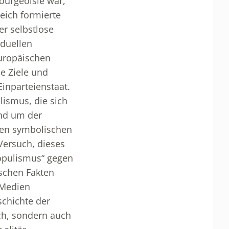
ourgeoisie war,
eich formierte
er selbstlose
iduellen
europäischen
e Ziele und
inparteienstaat.
lismus, die sich
nd um der
chen symbolischen
Versuch, dieses
opulismus“ gegen
ischen Fakten
 Medien
schichte der
ach, sondern auch