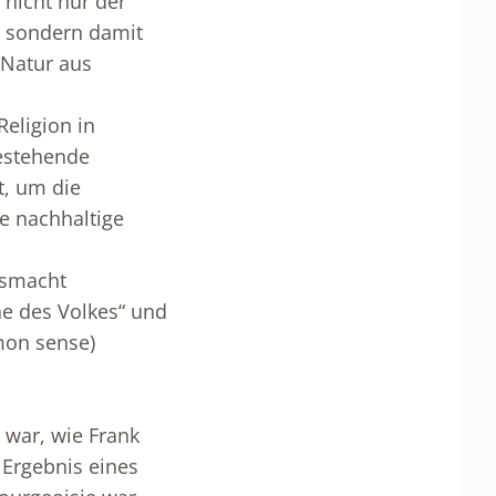
 nicht nur der
t, sondern damit
 Natur aus
eligion in
bestehende
t, um die
ie nachhaltige
atsmacht
he des Volkes“ und
mon sense)
 war, wie Frank
 Ergebnis eines