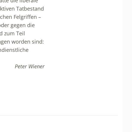
te die liberale
ktiven Tatbestand
hen Felgriffen –
oder gegen die
d zum Teil
ngen worden sind:
mdienstliche
Peter Wiener