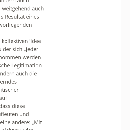
sondern auch
nd weitgehend auch
s Resultat eines
 vorliegenden
kollektiven 'Idee
u der sich „jeder
t genommen werden
ische Legitimation
sondern auch die
derndes
itischer
auf
dass diese
ufleuten und
eine andere: „Mit