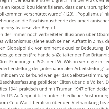
egriff ‚Demokratie‘ so erfolgreich mit der Praxis einer
ralen Republik zu identifizieren, dass der ursprünglic
ollkommen verschüttet wurde“ (123). „Populismus“ h
lehnung an die Faschismustheorie des amerikanische
tig negativ besetzter Begriff.
en der immer noch verbreiteten Illusionen über Obam
s Wilsonismus (siehe auch seinen Aufsatz in Z 49), d
hen Globalpolitik, von eminent aktueller Bedeutung. D
des goldenen (Freihandels-)Zeitalter der Pax Britann
ärer Erhebungen. Präsident W. Wilson verfolgte in se
iederherstellung der „internationalen Arbeitsteilung“
it dem Völkerbund weniger das Selbstbestimmungs
te Beschlussfassung gebildeter Eliten über die Völker. 
ies 1941 praktisch und mit Truman 1947 offen deklar
 der US-Außenpolitik. In unterschiedlicher Ausformung
vom Cold War-Liberalism über den Vietnamkrieg bis 