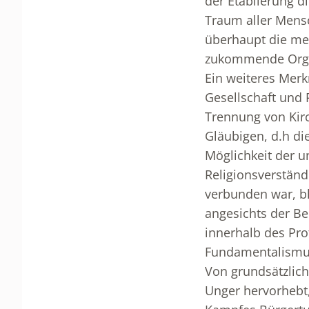
der Etablierung d
Traum aller Mensc
überhaupt die men
zukommende Organ
Ein weiteres Mer
Gesellschaft und 
Trennung von Kirc
Gläubigen, d.h die
Möglichkeit der u
Religionsverständn
verbunden war, bl
angesichts der B
innerhalb des Pro
Fundamentalismu
Von grundsätzlich
Unger hervorhebt,