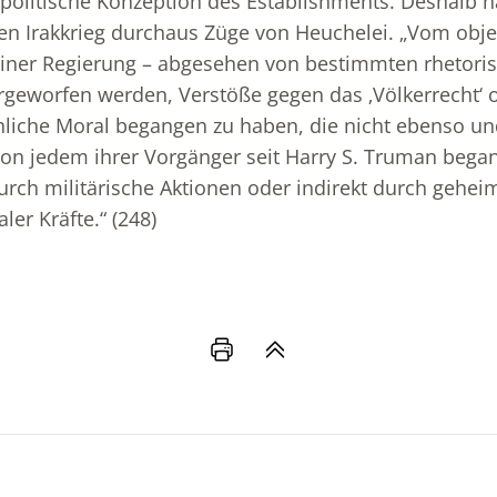
litische Konzeption des Establishments. Deshalb hat
n Irakkrieg durchaus Züge von Heuchelei. „Vom obje
iner Regierung – abgesehen von bestimmten rhetorisc
orgeworfen werden, Verstöße gegen das ‚Völkerrecht‘ 
liche Moral begangen zu haben, die nicht ebenso un
von jedem ihrer Vorgänger seit Harry S. Truman bega
urch militärische Aktionen oder indirekt durch gehei
ler Kräfte.“ (248)