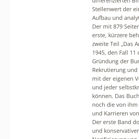
differenzierten B
Stellenwert der e
Aufbau und analyt
Der mit 879 Seiten
erste, kürzere be
zweite Teil „Das 
1945, den Fall 1
Gründung der Bun
Rekrutierung und
mit der eigenen V
und jeder selbst
können. Das Buch 
noch die von ihm 
und Karrieren von
Der erste Band do
und konservative