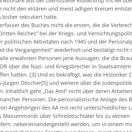
nktionäre aus der Dienststelle Ribbentrop ins AA 
 nicht den elitären und meist adligen Kreisen entst
bisher rekrutiert hatte.
Verfasser des Buches nicht die ersten, die die Verbre
ritten Reiches“ bei der Kriegs- und Vernichtungspolit
er politischen Aktivitäten nach 1945 und der Personalp
d die Vergangenheit“ wiederholt und bestätigt nicht
alle erwähnten Personen jene Aussagen, die die Bra
DR über die Nazi- und Kriegsbrecher in Staatsämtern
ffen hatten.
[3]
Und es bekräftigt, was die Historiker 
s-Jürgen Döscher
[5]
und weitere über die Judenpolitik
n. Inhaltlich geht „Das Amt“ nicht über deren Arbeite
 mancher Personen. Die personalistische Anlage des B
on Angehörigen des AA mit recht unterschiedlicher 
 Massenmords über Schreibtischtäter bis zu aktiven
ern, nebeneinandergestellt werden, um in einem mo