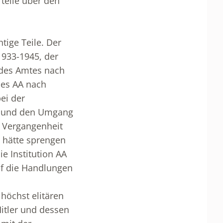
rteile über den
tige Teile. Der
1933-1945, der
 des Amtes nach
des AA nach
ei der
en und den Umgang
e Vergangenheit
 hätte sprengen
e Institution AA
uf die Handlungen
 höchst elitären
itler und dessen