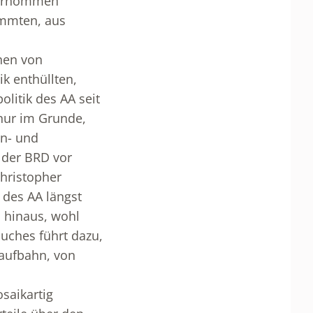
übernommen
ammten, aus
chen von
ik enthüllten,
olitik des AA seit
 nur im Grunde,
un- und
 der BRD vor
Christopher
 des AA längst
n hinaus, wohl
uches führt dazu,
Laufbahn, von
saikartig