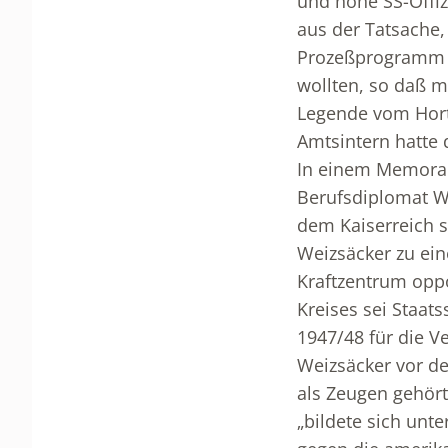
und hohe SS-Offiz
aus der Tatsache,
Prozeßprogramm r
wollten, so daß 
Legende vom Hort
Amtsintern hatte
In einem Memoran
Berufsdiplomat W
dem Kaiserreich 
Weizsäcker zu eine
Kraftzentrum oppo
Kreises sei Staat
1947/48 für die Ve
Weizsäcker vor de
als Zeugen gehört
„bildete sich unt