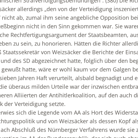
anischen Strafverfolgungsbemühungen“. (380) Die R
äcker allerdings „den von der Verteidigung inszenier
 nicht ab, zumal ihm seine angebliche Opposition be
zeßbeginn nicht in den Sinn gekommen war. Sie ware
ische Rechtfertigungsargument der Staatsbeamten, aus
ben zu sein, zu honorieren. Hätten die Richter allerd
ß Staatssekretär von Weizsäcker die Berichte der Ein
i und des SD abgezeichnet hatte, folglich über den b
 gewußt hatte, wäre er wohl kaum vor dem Galgen b
sieben Jahren Haft verurteilt, alsbald begnadigt und e
die überaus milden Urteile war der inzwischen entbra
ren Alliierten der Antihitlerkoalition, auf den auch d
k der Verteidigung setzte.
rwies sich die Legende vom AA als Hort des Widersta
chtungspolitik und von Weizsäcker als dessen Kopf al
ach Abschluß des Nürnberger Verfahrens wurde sie zu