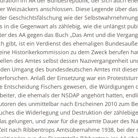
uration im AA der Bundesrepublik, der sich auch eh
r Weizsäckers anschlossen. Diese Legende über das 
der Geschichtsfälschung wie der Selbstwahrnehmung
is in die Gegenwart als zählebig, wie die unlängst pub
er des AA gegen das Buch „Das Amt und die Vergange
h gibt, ist ein Verdienst des ehemaligen Bundesauß
 eine Historikerkommission zu dem Zweck berufen hat
ellen des Amtes selbst dessen Nazivergangenheit und
e den Umgang des bundesdeutschen Amtes mit diese
erforschen. Anlaß der Einsetzung war ein Proteststu
e Entscheidung Fischers gewesen, die Würdigungen d
beiter, die ehemals der NSDAP angehört hatten, endli
Autoren des unmittelbar nach Erscheinen 2010 zum Be
ches die Widerlegung und Destruktion der zählebig
n das gelungen, und zwar für die gesamte Dauer des N
e Zeit nach Ribbentrops Amtsübernahme 1938, bei de