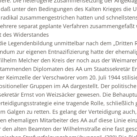
iere. Die heterogene Zusammensetzung der Angeklagt
 daß unter den Bedingungen des Kalten Krieges die U
adikal zusammengestrichen hatten und schnellsten
mehrere separat geplante Verfahren zusammengefaßt
 des Widerstandes
 die Legendenbildung unmittelbar nach dem „Dritten 
dum zur eigenen Entnazifizierung hatte der ehemali
ilhelm Melcher den Kreis der noch aus der Weimarer
stammenden Diplomaten des AA um Staatssekretär Er
r Keimzelle der Verschwörer vom 20. Juli 1944 stilisie
sitioneller Gruppen im AA dargestellt. Der politische
ssekretär Ernst von Weizsäcker gewesen. Die Behaupt
rteidigungsstrategie eine tragende Rolle, schließlich
m Galgen zu retten. Es gelang der Verteidigung auch,
en ehemaligen Mitarbeiter des AA auf diese Linie ei
er den alten Beamten der Wilhelmstraße eine fast ge