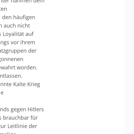
ichter nahmen dem
ten
i den häufigen
n auch nicht
 Loyalität auf
ings vor ihrem
satzgruppen der
egonnenen
ewahrt worden.
ntlassen.
nnte Kalte Krieg
ie
nds gegen Hitlers
s brauchbar für
r Leitlinie der