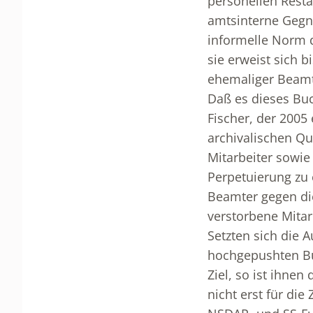
personellen Resta
amtsinterne Gegne
informelle Norm 
sie erweist sich b
ehemaliger Beamt
Daß es dieses Buc
Fischer, der 2005
archivalischen Qu
Mitarbeiter sowi
Perpetuierung zu 
Beamter gegen di
verstorbene Mitar
Setzten sich die 
hochgepushten Bu
Ziel, so ist ihne
nicht erst für di