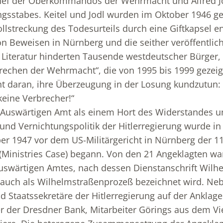
Chef der Oberkommandos der Wehrmacht und Alfred Jo
sstabes. Keitel und Jodl wurden im Oktober 1946 g
ollstreckung des Todesurteils durch eine Giftkapsel e
n Beweisen in Nürnberg und die seither veröffentlic
 Literatur hinderten Tausende westdeutscher Bürger,
rechen der Wehrmacht“, die von 1995 bis 1999 gezeig
cht daran, ihre Überzeugung in der Losung kundzutun:
eine Verbrecher!“
Auswärtigen Amt als einem Hort des Widerstandes un
und Vernichtungspolitik der Hitlerregierung wurde in 
r 1947 vor dem US-Militärgericht in Nürnberg der 11
Ministries Case) begann. Von den 21 Angeklagten wa
uswärtigen Amtes, nach dessen Dienstanschrift Wilhe
 auch als Wilhelmstraßenprozeß bezeichnet wird. Ne
d Staatssekretäre der Hitlerregierung auf der Anklag
r der Dresdner Bank, Mitarbeiter Görings aus dem V