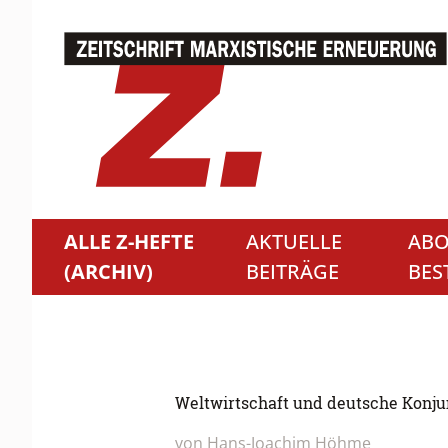
ALLE Z-HEFTE
AKTUELLE
ABO
(ARCHIV)
BEITRÄGE
BES
Weltwirtschaft und deutsche Konju
von
Hans-Joachim Höhme