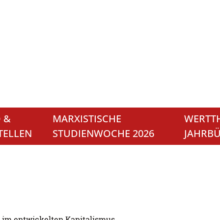
 &
MARXISTISCHE
WERTTH
TELLEN
STUDIENWOCHE 2026
JAHRB
t im entwickelten Kapitalismus