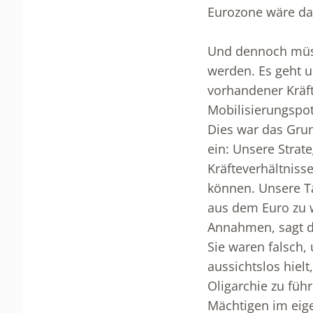
Eurozone wäre das
Und dennoch müss
werden. Es geht 
vorhandener Kräfte
Mobilisierungspot
Dies war das Grun
ein: Unsere Strat
Kräfteverhältniss
können. Unsere Ta
aus dem Euro zu w
Annahmen, sagt da
Sie waren falsch, 
aussichtslos hiel
Oligarchie zu füh
Mächtigen im eig