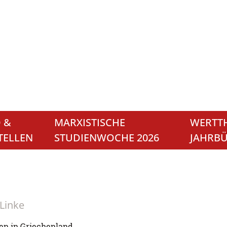
 &
MARXISTISCHE
WERTTH
TELLEN
STUDIENWOCHE 2026
JAHRB
 Linke
en in Griechenland