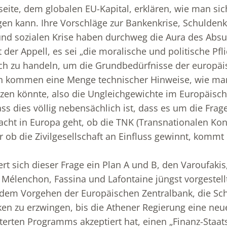
eite, dem globalen EU-Kapital, erklären, wie man s
en kann. Ihre Vorschläge zur Bankenkrise, Schuldenk
 und sozialen Krise haben durchweg die Aura des Absu
der Appell, es sei „die moralische und politische Pfli
ich zu handeln, um die Grundbedürfnisse der europäi
nn kommen eine Menge technischer Hinweise, wie man
zen könnte, also die Ungleichgewichte im Europäisc
ss dies völlig nebensächlich ist, dass es um die Frag
Macht in Europa geht, ob die TNK (Transnationalen Kon
er ob die Zivilgesellschaft an Einfluss gewinnt, komm
rt sich dieser Frage ein Plan A und B, den Varoufakis
Mélenchon, Fassina und Lafontaine jüngst vorgestell
 dem Vorgehen der Europäischen Zentralbank, die Sc
en zu erzwingen, bis die Athener Regierung eine neu
erten Programms akzeptiert hat, einen „Finanz-Staats