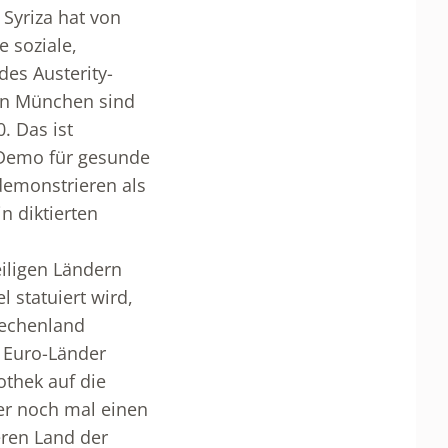
 Syriza hat von
 soziale,
es Austerity-
 In München sind
. Das ist
 Demo für gesunde
demonstrieren als
n diktierten
eiligen Ländern
 statuiert wird,
iechenland
r Euro-Länder
othek auf die
er noch mal einen
eren Land der