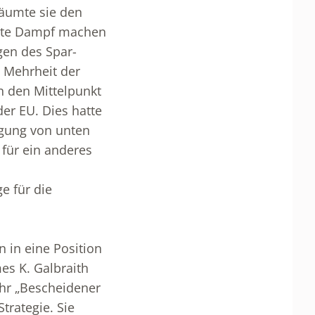
räumte sie den
ätte Dampf machen
gen des Spar-
 Mehrheit der
n den Mittelpunkt
der EU. Dies hatte
egung von unten
 für ein anderes
e für die
n in eine Position
es K. Galbraith
Ihr „Bescheidener
trategie. Sie