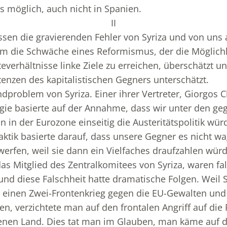
 möglich, auch nicht in Spanien.
II
en die gravierenden Fehler von Syriza und von uns a
um die Schwäche eines Reformismus, der die Möglichk
verhältnisse linke Ziele zu erreichen, überschätzt und
enzen des kapitalistischen Gegners unterschätzt.
dproblem von Syriza. Einer ihrer Vertreter, Giorgos 
egie basierte auf der Annahme, dass wir unter den g
en in der Eurozone einseitig die Austeritätspolitik wü
ktik basierte darauf, dass unsere Gegner es nicht w
erfen, weil sie dann ein Vielfaches draufzahlen wür
s Mitglied des Zentralkomitees von Syriza, waren fal
und diese Falschheit hatte dramatische Folgen. Weil S
t, einen Zwei-Frontenkrieg gegen die EU-Gewalten und
ren, verzichtete man auf den frontalen Angriff auf die
enen Land. Dies tat man im Glauben, man käme auf 