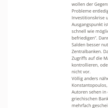
wollen der Gegens
Probleme entledig
Investitionskrise
Ausgangspunkt ist 
schnell wie mögl
befriedigen“. Da
Salden besser nut
Zentralbanken. Da
Zugriffs auf die 
kontrollieren, od
nicht vor.
Völlig anders nähe
Konstantopoulos, 
Autoren sehen in
griechischen Bank
mehrfach gescheit