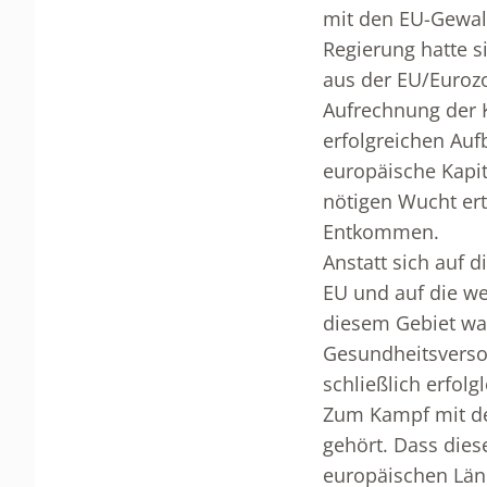
mit den EU-Gewalt
Regierung hatte s
aus der EU/Eurozo
Aufrechnung der K
erfolgreichen Au
europäische Kapit
nötigen Wucht erte
Entkommen.
Anstatt sich auf 
EU und auf die wei
diesem Gebiet war
Gesundheitsversor
schließlich erfol
Zum Kampf mit der
gehört. Dass diese
europäischen Länd