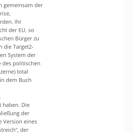
ich gemeinsam der
rise,
rden. Ihr
cht der EU, so
schen Bürger zu
 die Target2-
hen System der
e des politischen
zerne) total
t in dem Buch
,
t haben. Die
hließung der
e Version eines
treich“, der