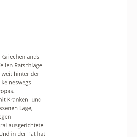
b Griechenlands
eilen Ratschläge
weit hinter der
ge keineswegs
ropas.
mit Kranken- und
issenen Lage,
gegen
ral ausgerichtete
Und in der Tat hat