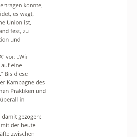
 ertragen konnte,
det, es wagt,
he Union ist,
and fest, zu
tion und
“ vor: „Wir
 auf eine
“ Bis diese
einer Kampagne des
hen Praktiken und
überall in
d damit gezogen:
 mit der heute
äfte zwischen