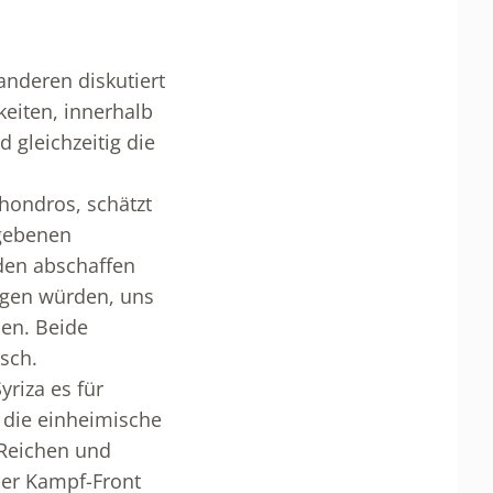
nderen diskutiert
eiten, innerhalb
 gleichzeitig die
Chondros, schätzt
egebenen
rden abschaffen
agen würden, uns
den. Beide
sch.
yriza es für
 die einheimische
 Reichen und
der Kampf-Front