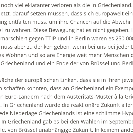
noch viel eklatanter verloren als die in Griechenland.
etzt, darauf setzen müssen, dass sich europaweit eine
ng entfalten muss, um ihre Chancen auf die Abwehr d
el zu wahren. Diese Bewegung hat es nicht gegeben.
arschiert gegen TTIP und in Berlin waren es 250.000
 muss aber zu denken geben, wenn bei uns bei jeder
les Wohnen und solare Energie weit mehr Menschen 
it Griechenland und ein Ende der von Brüssel und Berli
hwäche der europäischen Linken, dass sie in ihren jew
schaffen konnten, dass an Griechenland ein Exempel
llen Euro-Ländern nach dem Austeritäts-Muster à la Gr
. In Griechenland wurde die reaktionäre Zukunft alle
Jede Niederlage Griechenlands ist eine schlimme Hyp
n. In Griechenland gab es bei den Wahlen im Septemb
iale, von Brüssel unabhängige Zukunft. In keinem and