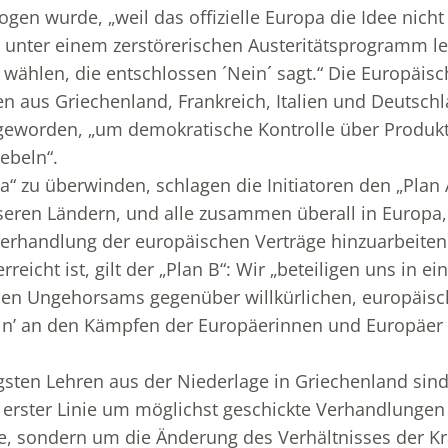
gen wurde, „weil das offizielle Europa die Idee nicht
s unter einem zerstörerischen Austeritätsprogramm lei
 wählen, die entschlossen ´Nein´ sagt.“ Die Europäisc
en aus Griechenland, Frankreich, Italien und Deutschl
eworden, „um demokratische Kontrolle über Produk
ebeln“.
“ zu überwinden, schlagen die Initiatoren den „Plan A
seren Ländern, und alle zusammen überall in Europa,
erhandlung der europäischen Verträge hinzuarbeiten.
eicht ist, gilt der „Plan B“: Wir „beteiligen uns in 
ilen Ungehorsams gegenüber willkürlichen, europäisc
eln’ an den Kämpfen der Europäerinnen und Europäer 
gsten Lehren aus der Niederlage in Griechenland sin
in erster Linie um möglichst geschickte Verhandlungen
e, sondern um die Änderung des Verhältnisses der Kr