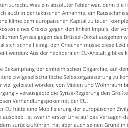
en zurecht. Was ein absoluter Fehler war, denn die l
ich auch in der taktischen Annahme, ein Rausschmis
ne käme dem europäischen Kapital zu teuer, komplett
osten eines Grexits gegen den linken Impuls, der v
fbäumen Syrizas gegen das Brüssel-Diktat ausgehen w
al sich schnell einig, den Griechen müsse diese Lektio
ilt werden: Aus der neoliberalen EU-Anstalt gibt es k
die Bekämpfung der einheimischen Oligarchie, auf de
tere zivilgesellschaftliche Selbstorganisierung zu kon
 viel geleistet worden, von Mieten und Wohnraum bi
gung – verausgabte die Syriza-Regierung den Großteil
glosen Verhandlungspoker mit der EU.
 EU hätte eine Mobilisierung der europäischen Zivilg
 ausblieb, ist zwar in erster Linie auf das Versagen d
ern zurückzuführen, hat aber auch seinen Grund in d