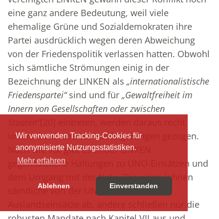
eine ganz andere Bedeutung, weil viele
ehemalige Grüne und Sozialdemokraten ihre
Partei ausdrücklich wegen deren Abweichung
von der Friedenspolitik verlassen hatten. Obwohl
sich sämtliche Strömungen einig in der
Bezeichnung der LINKEN als
„internationalistische
Friedenspartei“
sind und für
„Gewaltfreiheit im
Innern von Gesellschaften oder zwischen
Staaten“
[20]
eintreten, werden daraus recht
unterschiedliche Schlussfolgerungen gezogen.
Wir verwenden Tracking-Cookies für
anonymisierte Nutzungsstatistiken.
Nach wie vor gibt es in der LINKEN
Mehr erfahren
gegensätzliche Haltungen zu UNO-Einsätzen und
dem Umgang mit der Nato. Die einen lehnen
Ablehnen
Einverstanden
sämtliche von der UNO mandatierte
Auslandseinsätze ab, andere schließen nur die
robusten Mandate nach Kapitel VII aus und