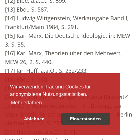
[12]
Elbe, a.a.O., S. 599.
[13]
Ebd., S. 587.
[14]
Ludwig Wittgenstein, Werkausgabe Band I,
Frankfurt/Main 1984, S. 291.
[15]
Karl Marx, Die Deutsche Ideologie, in: MEW
3, S. 35.
[16]
Karl Marx, Theorien über den Mehrwert,
MEW 26, 2, S. 440.
[17]
Jan Hoff, a.a.O., S. 232/233.
[18]
Ebd., S. 150.
Wir verwenden Tracking-Cookies für
[19]
Ebd., S. 151.
anonymisierte Nutzungsstatistiken.
[20]
Jan Hoff, Bemerkungen zu Nadja Rakowitz‘
Mehr erfahren
„Einfache Warenproduktion“. In: Beiträge zur
Marx-Engels-Forschung, Neue Folge 2001, Berlin-
Ablehnen
Einverstanden
Hamburg 2002, S. 273.
[21]
Backhaus, a.a.O., S. 71.