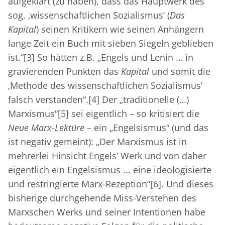
aufgeklärt (zu haben), dass das Hauptwerk des
sog. ‚wissenschaftlichen Sozialismus’ (
Das
Kapital
) seinen Kritikern wie seinen Anhängern
lange Zeit ein Buch mit sieben Siegeln geblieben
ist.“
[3]
So hätten z.B. „Engels und Lenin … in
gravierenden Punkten das
Kapital
und somit die
‚Methode des wissenschaftlichen Sozialismus’
falsch verstanden“.
[4]
Der „traditionelle (…)
Marxismus“
[5]
sei eigentlich – so kritisiert die
Neue Marx-Lektüre
– ein „Engelsismus“ (und das
ist negativ gemeint): „Der Marxismus ist in
mehrerlei Hinsicht Engels’ Werk und von daher
eigentlich ein Engelsismus ... eine ideologisierte
und restringierte Marx-Rezeption“
[6]
. Und dieses
bisherige durchgehende Miss-Verstehen des
Marxschen Werks und seiner Intentionen habe