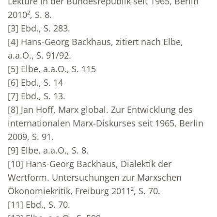
Lektüre in der Bundesrepublik seit 1965, Berlin
2010², S. 8.
[3]
Ebd., S. 283.
[4]
Hans-Georg Backhaus, zitiert nach Elbe,
a.a.O., S. 91/92.
[5]
Elbe, a.a.O., S. 115
[6]
Ebd., S. 14
[7]
Ebd., S. 13.
[8]
Jan Hoff, Marx global. Zur Entwicklung des
internationalen Marx-Diskurses seit 1965, Berlin
2009, S. 91.
[9]
Elbe, a.a.O., S. 8.
[10]
Hans-Georg Backhaus, Dialektik der
Wertform. Untersuchungen zur Marxschen
Ökonomiekritik, Freiburg 2011², S. 70.
[11]
Ebd., S. 70.