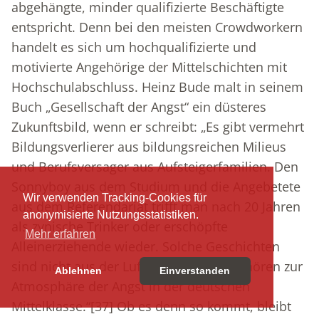
abgehängte, minder qualifizierte Beschäftigte
entspricht. Denn bei den meisten Crowdworkern
handelt es sich um hochqualifizierte und
motivierte Angehörige der Mittelschichten mit
Hochschulabschluss. Heinz Bude malt in seinem
Buch „Gesellschaft der Angst“ ein düsteres
Zukunftsbild, wenn er schreibt: „Es gibt vermehrt
Bildungsverlierer aus bildungsreichen Milieus
und Berufsversager aus Aufsteigerfamilien. Den
Sonnyboy aus dem Studium und die Angebetete
Wir verwenden Tracking-Cookies für
aus dem Referendariat trifft man nach 20 Jahren
anonymisierte Nutzungsstatistiken.
als zynische Trinker oder erschöpfte
Mehr erfahren
Alleinerziehende wieder. Solche Geschichten
sind nicht aus der Luft gegriffen. Sie gehören zur
Ablehnen
Einverstanden
Atmosphäre der Angst in der deutschen
Mittelklasse.“
[37]
Ob es denn so kommt, bleibt