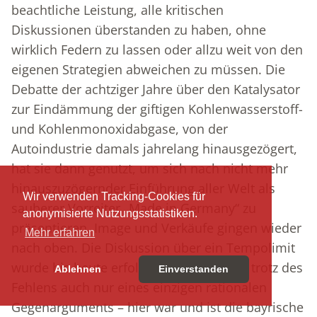
beachtliche Leistung, alle kritischen
Diskussionen überstanden zu haben, ohne
wirklich Federn zu lassen oder allzu weit von den
eigenen Strategien abweichen zu müssen. Die
Debatte der achtziger Jahre über den Katalysator
zur Eindämmung der giftigen Kohlenwasserstoff-
und Kohlenmonoxidabgase, von der
Autoindustrie damals jahrelang hinausgezögert,
hat sie dann genutzt, um sich nach nicht mehr
hinauszuzögernder Einführung aller Welt als
Wir verwenden Tracking-Cookies für
sauberer Vorreiter „Made in Germany“ zu
anonymisierte Nutzungsstatistiken.
präsentieren. Image und Verkäufe gingen wieder
Mehr erfahren
nach oben. Die Diskussion über ein Tempolimit
wurde bis heute erfolgreich abgeblockt, trotz des
Ablehnen
Einverstanden
Fehlens auch nur eines einzigen rationalen
Gegenarguments – hier war und ist die bayrische