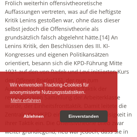
Frölich weiterhin offensivtheoretische
Auffassungen vertreten, was auf die heftigste
Kritik Lenins gestoßen war, ohne dass dieser
selbst jedoch die Offensivtheorie als
grundsätzlich falsch abgelehnt hätte.
[14]
An
Lenins Kritik, den Beschlüssen des III. KI-
Kongresses und eigenen Politikansätzen
orientiert, besann sich die KPD-Führung Mitte
1921 auf den von Radek und Levi initiierten Kurs
des
Offenen Briefes
[15]
, der nun zum
Wir verwenden Tracking-Cookies für
Ausgangspunkt für eine neue Taktik der
anonymisierte Nutzungsstatistiken.
revolutionären Sammlung der Arbeiterklasse
Mehr erfahren
wurde, der Einheitsfronttaktik. Damit leitete die
Zentrale der VKPD eine gewisse Zweigleisigkeit in
Ablehnen
Einverstanden
ihrer Taktik ein. Die Offensivtheorie blieb zwar
weiter grundlegend, neu war jedoch, dass sie in