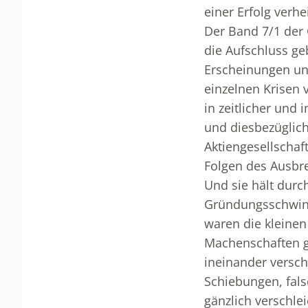
einer Erfolg verh
Der Band 7/1 der
die Aufschluss ge
Erscheinungen und
einzelnen Krisen 
in zeitlicher und 
und diesbezüglic
Aktiengesellschaf
Folgen des Ausbre
Und sie hält durc
Gründungsschwinde
waren die kleinen
Machenschaften ga
ineinander versch
Schiebungen, fals
gänzlich verschlei