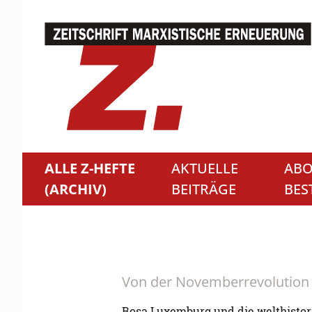
ALLE Z-HEFTE
AKTUELLE
ABO
(ARCHIV)
BEITRÄGE
BES
Von der Novemberrevolution
Rosa Luxemburg und die welthisto