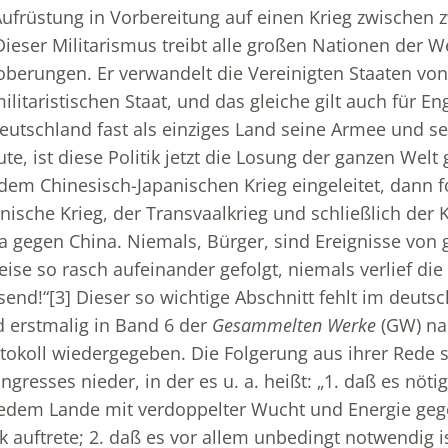
Aufrüstung in Vorbereitung auf einen Krieg zwischen z
ieser Militarismus treibt alle großen Nationen der We
oberungen. Er verwandelt die Vereinigten Staaten von
litaristischen Staat, und das gleiche gilt auch für E
utschland fast als einziges Land seine Armee und sei
te, ist diese Politik jetzt die Losung der ganzen Wel
 dem Chinesisch-Japanischen Krieg eingeleitet, dann f
ische Krieg, der Transvaalkrieg und schließlich der 
a gegen China. Niemals, Bürger, sind Ereignisse von 
ise so rasch aufeinander gefolgt, niemals verlief die 
send!“
[3]
Dieser so wichtige Abschnitt fehlt im deutsc
rd erstmalig in Band 6 der
Gesammelten Werke
(GW) n
tokoll wiedergegeben. Die Folgerung aus ihrer Rede s
gresses nieder, in der es u. a. heißt: „1. daß es nötig
 jedem Lande mit verdoppelter Wucht und Energie geg
k auftrete; 2. daß es vor allem unbedingt notwendig is