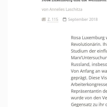
von Annelies Laschitza
Z. 115
September 2018
Rosa Luxemburg wu
Revolutionärin. Ih
Studium der einfl
Marx’Untersuchung
Russland, insbeso
Von Anfang an war
geprägt. Diese V
Arbeiterkongresse
Repräsentantin de
wurde von den Ver
Gegensatz zu ihr 