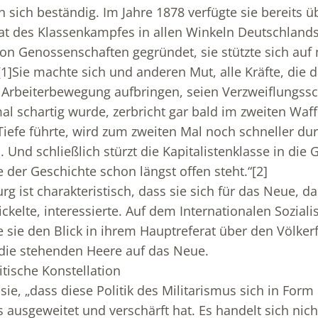
sich beständig. Im Jahre 1878 verfügte sie bereits üb
Saat des Klassenkampfes in allen Winkeln Deutschlands
von Genossenschaften gegründet, sie stützte sich auf
[1]
Sie machte sich und anderen Mut, alle Kräfte, die d
 Arbeiterbewegung aufbringen, seien Verzweiflungssc
al schartig wurde, zerbricht gar bald im zweiten Waf
 Tiefe führte, wird zum zweiten Mal noch schneller du
. Und schließlich stürzt die Kapitalistenklasse in die Gr
 der Geschichte schon längst offen steht.“
[2]
 ist charakteristisch, dass sie sich für das Neue, da
ckelte, interessierte. Auf dem Internationalen Sozial
e sie den Blick in ihrem Hauptreferat über den Völker
 die stehenden Heere auf das Neue.
itische Konstellation
e sie, „dass diese Politik des Militarismus sich in Form
 ausgeweitet und verschärft hat. Es handelt sich ni