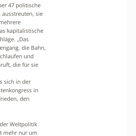
er 47 politische
 ausstreuten, sie
 mehrere
as kapitalistische
hläge. „Das
fengang, die Bahn,
rchlaufen und
uft, die für sie
s sich in der
istenkongress in
frieden, den
 der Weltpolitik
cht mehr nur um