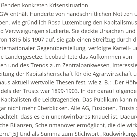
eißenden konkreten Krisensituation.
 GW enthält Hunderte von handschriftlichen Notizen
ben, wie gründlich Rosa Luxemburg den Kapitalismus 
 Verzweigungen studierte. Sie deckte Ursachen und 
von 1815 bis 1907 auf, sie gab einen Streifzug durch d
internationaler Gegenüberstellung, verfolgte Kartell-
he Ländergesetze, beobachtete das Aufkommen von
ten und des Trends zum Zentralbankwesen, interessier
itung der Kapitalsherrschaft für die Agrarwirtschaft 
haus aktuell wertvolle Thesen fest, wie z. B.: „Der Hö
ls der Trusts war 1899-1903. In der darauffolgende
 Kapitalisten die Leidtragenden. Das Publikum kann 
r nicht mehr überblicken. Alle AG, Fusionen, Trusts s
achtelt, dass es ein unentwirrbares Knäuel ist. Dadu
che Bilanzen, Scheinmanöver ermöglicht, die die wirk
ern.“
[5]
Und als Summa zum Stichwort „Rückwirkung