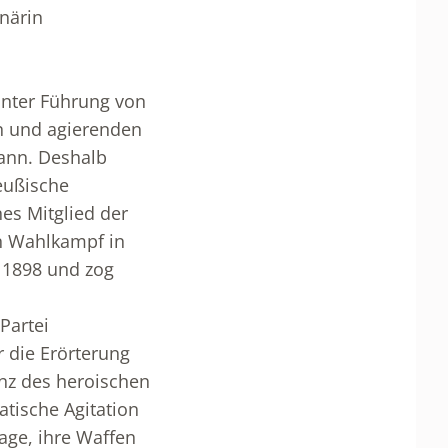
onärin
unter Führung von
en und agierenden
ann. Deshalb
eußische
es Mitglied der
en Wahlkampf in
g 1898 und zog
Partei
 die Erörterung
anz des heroischen
tische Agitation
Tage, ihre Waffen