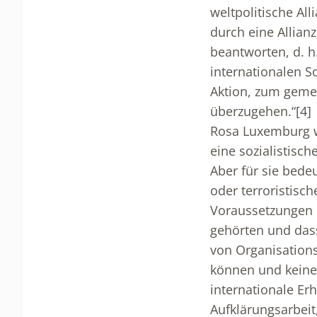
weltpolitische Al
durch eine Allianz
beantworten, d. 
internationalen S
Aktion, zum geme
überzugehen.“
[4]
Rosa Luxemburg wa
eine sozialistisch
Aber für sie bedeu
oder terroristisc
Voraussetzungen e
gehörten und da
von Organisation
können und keine
internationale Er
Aufklärungsarbeit