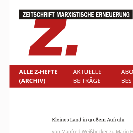
ALLE Z-HEFTE
AKTUELLE
ABO
(ARCHIV)
BEITRÄGE
BES
Kleines Land in großem Aufruhr
von Manfred Weißbecker zu Mario H