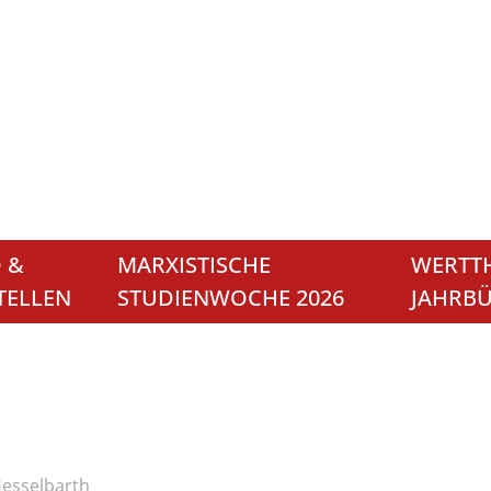
 &
MARXISTISCHE
WERTTH
TELLEN
STUDIENWOCHE 2026
JAHRB
esselbarth