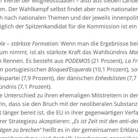
Viertel der Mitgliedsstaaten – also aus sieben Lände
Der Wahlkampf selbst findet aber nach nationalen
h nach nationalen Themen und der jeweils innenpoli
iglich der Spitzenkandidat für die Kommission ist ei
le – stärkste Formation
: Wenn man die Ergebnisse bei
ium nimmt, ist als stärkste Kraft das Wahlbündnis
Mai
 Rennen. Es besteht aus
PODEMOS
(21 Prozent),
La F
em portugiesischen
Bloqued’Esquerda
(10,1 Prozent), s
spartei (7,9 Prozent), der dänischen
Enhedslisten
(7,7
ündnis (7,1 Prozent).
 Unterschied zu ihren ehemaligen Mitstreitern in de
in, dass sie den Bruch mit der neoliberalen Substanz
 länger bereit ist, die EU in ihrer gegenwärtigen Verfa
er Strategiezu akzeptieren: „
Es ist Zeit mit den anti-d
ägen zu brechen“
heißt es in der gemeinsamen Erklär