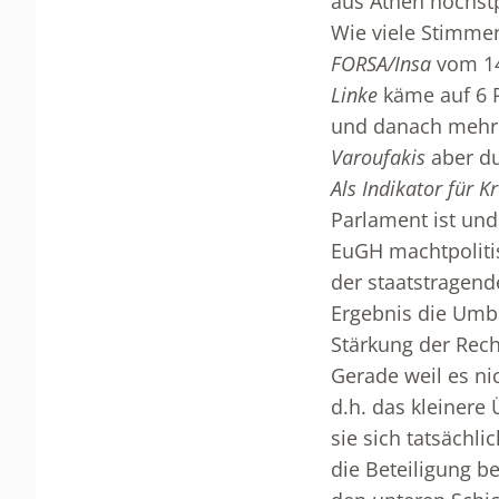
aus Athen höchstp
Wie viele Stimmen
FORSA/Insa
vom 14
Linke
käme auf 6 P
und danach mehre
Varoufakis
aber du
Als Indikator für K
Parlament ist und
EuGH machtpolitis
der staatstragende
Ergebnis die Umbr
Stärkung der Rech
Gerade weil es ni
d.h. das kleinere
sie sich tatsächl
die Beteiligung b