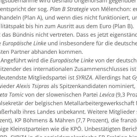
rungsübernahme wird deshalb Ungehorsam gegenüber
entspricht der sog.
Plan B Strategie
von Mélenchon: er
handeln (Plan A), und wenn dies nicht funktioniert, u
litätspakt bis hin zum Ausritt aus dem Euro (Plan B).
 das Bündnis nicht vertreten. Dass es jetzt eigenständig
e
Europäische Linke
und insbesondere für die deutsche 
gsten Partner abhanden kommen.
: Angeführt wird die
Europäische Linke
von der deutsch
rsitzender des internationalen Zusammenschlusses ist
eutendste Mitgliedspartei ist
SYRIZA
. Allerdings hat 
wieder
Alexis Tsipras
als Spitzenkandidaten nominiert,
leta Tomic
von der slowenischen Partei
Levica
(9,3 Pro
lsekretär der belgischen Metallarbeitergewerkscha
ußerhalb ihres Landes unbekannt. Weitere Mitglieder 
ozent), KP Böhmens & Mähren (7,7 Prozent), die franzö
nige Kleinstparteien wie die KPÖ. Unbestätigten Beric