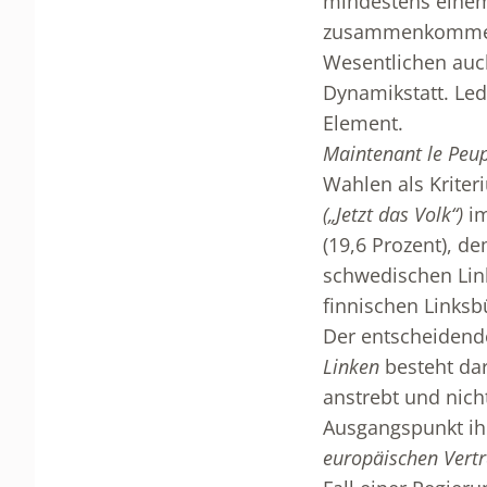
mindestens einem 
zusammenkommen. 
Wesentlichen auc
Dynamikstatt. Led
Element.
Maintenant le Peup
Wahlen als Kriter
(„Jetzt das Volk“)
im
(19,6 Prozent), d
schwedischen Link
finnischen Linksb
Der entscheidende
Linken
besteht dar
anstrebt und nicht
Ausgangspunkt ihr
europäischen Vertr