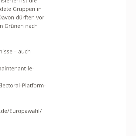
ierten ist die
ldete Gruppen in
Davon dürften vor
hen Grünen nach
tnisse – auch
aintenant-le-
lectoral-Platform-
.de/Europawahl/