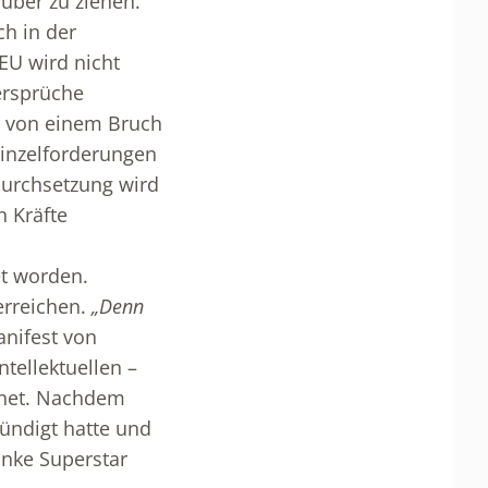
nüber zu ziehen.
ch in der
U wird nicht
dersprüche
t von einem Bruch
Einzelforderungen
urchsetzung wird
n Kräfte
t worden.
erreichen.
„Denn
nifest von
ntellektuellen –
net. Nachdem
ündigt hatte und
inke Superstar