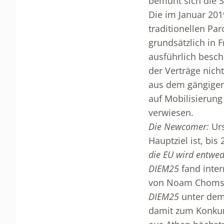
bemüht sich die 
Die im Januar 201
traditionellen Pa
grundsätzlich in 
ausführlich besch
der Verträge nich
aus dem gängigen
auf Mobilisierung
verwiesen.
Die Newcomer:
Urs
Hauptziel ist, bi
die EU wird entwede
DIEM25
fand inter
von Noam Chomsky
DIEM25
unter dem
damit zum Konkurr