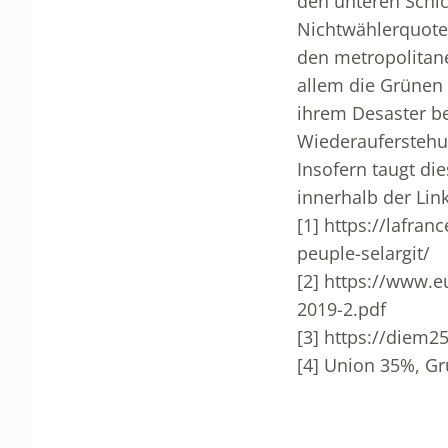
den unteren Schic
Nichtwählerquote
den metropolitane
allem die Grünen 
ihrem Desaster b
Wiederauferstehu
Insofern taugt die
innerhalb der Lin
[1]
https://lafran
peuple-selargit/
[2]
https://www.eu
2019-2.pdf
[3]
https://diem25
[4]
Union 35%, Gr