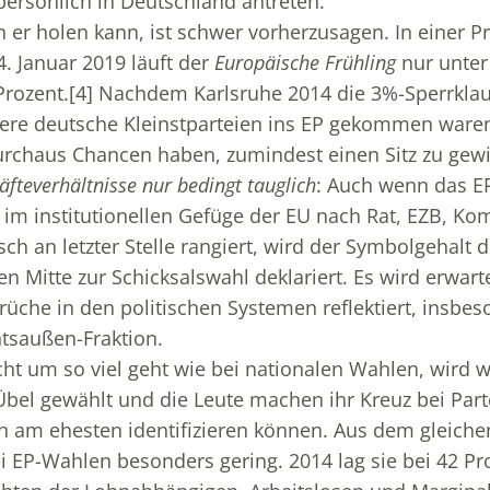
ersönlich in Deutschland antreten.
 er holen kann, ist schwer vorherzusagen. In einer 
. Januar 2019 läuft der
Europäische Frühling
nur unte
rozent.
[4]
Nachdem Karlsruhe 2014 die 3%-Sperrklaus
re deutsche Kleinstparteien ins EP gekommen waren
rchaus Chancen haben, zumindest einen Sitz zu gew
räfteverhältnisse nur bedingt tauglich
: Auch wenn das EP
 im institutionellen Gefüge der EU nach Rat, EZB, K
ch an letzter Stelle rangiert, wird der Symbolgehalt 
n Mitte zur Schicksalswahl deklariert. Es wird erwart
üche in den politischen Systemen reflektiert, insbes
tsaußen-Fraktion.
cht um so viel geht wie bei nationalen Wahlen, wird w
 Übel gewählt und die Leute machen ihr Kreuz bei Par
ich am ehesten identifizieren können. Aus dem gleiche
ei EP-Wahlen besonders gering. 2014 lag sie bei 42 Pr