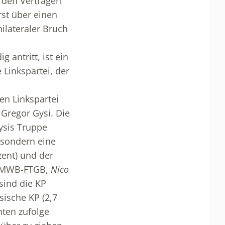
 den Verträgen
st über einen
nilateraler Bruch
 antritt, ist ein
Linkspartei, der
en Linkspartei
 Gregor Gysi. Die
Gysis Truppe
 sondern eine
zent) und der
ft MWB-FTGB,
Nico
sind die KP
sische KP (2,7
hten zufolge