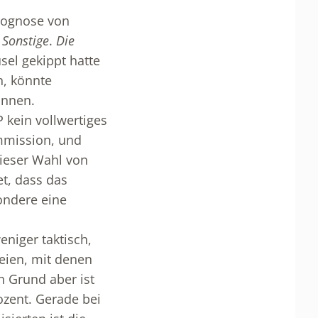
Prognose von
r
Sonstige
.
Die
el gekippt hatte
, könnte
innen.
 kein vollwertiges
ommission, und
dieser Wahl von
et, dass das
ondere eine
eniger taktisch,
teien, mit denen
n Grund aber ist
ozent. Gerade bei