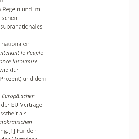
rn –
 Regeln und im
tischen
n supranationales
 nationalen
ntenant le Peuple
rance Insoumise
owie der
 Prozent) und dem
r
Europäischen
 der EU-Verträge
sstheit als
emokratischen
ung.
[1]
Für den