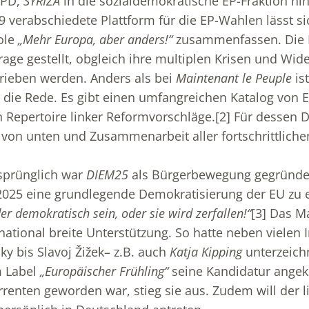
SPD,
SYRIZA
in die sozialdemokratische EP-Fraktion hi
9 verabschiedete Plattform für die EP-Wahlen lässt si
role
„Mehr Europa, aber anders!“
zusammenfassen. Die E
Frage gestellt, obgleich ihre multiplen Krisen und Wi
rieben werden. Anders als bei
Maintenant le Peuple
is
t die Rede. Es gibt einen umfangreichen Katalog von 
 Repertoire linker Reformvorschläge.
[2]
Für dessen D
 von unten und Zusammenarbeit aller fortschrittliche
prünglich war
DIEM25
als Bürgerbewegung gegründe
s 2025 eine grundlegende Demokratisierung der EU zu 
r demokratisch sein, oder sie wird zerfallen!“
[3]
Das Ma
national breite Unterstützung. So hatte neben vielen I
 bis Slavoj Žižek– z.B. auch
Katja Kipping
unterzeich
 Label
„Europäischer Frühling“
seine Kandidatur angek
enten geworden war, stieg sie aus. Zudem will der l