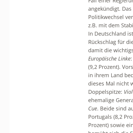
Fall einer Regie
angekündigt. Das 
Politikwechsel ver
z.B. mit dem Stabi
In Deutschland ist
Rückschlag für di
damit die wichti
Europäische Linke
(9,2 Prozent). Vo
in ihrem Land bed
dieses Mal nicht 
Doppelspitze:
Vio
ehemalige Genera
Cue
. Beide sind a
Portugals (8,2 Pr
Prozent) sowie ei