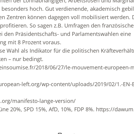
hten der Lohnabhängigen, Arbeitslosen und Marginalis
 besonders hoch. Gut verdienende, akademisch gebi
n Zentren können dagegen voll mobilisiert werden. 
profitieren. So sagen z.B. Umfragen den französisc
ei den Präsidentschafts- und Parlamentswahlen eine
ng mit 8 Prozent voraus.
se Wahl als Indikator für die politischen Kräfteverhäl
ken – nur bedingt.
ceinsoumise.fr/2018/06/27/le-mouvement-europeen-m
ropean-left.org/wp-content/uploads/2019/02/1.-EN-E
.org/manifesto-lange-version/
üne 20%, SPD 15%, AfD, 10%, FDP 8%. https://dawum