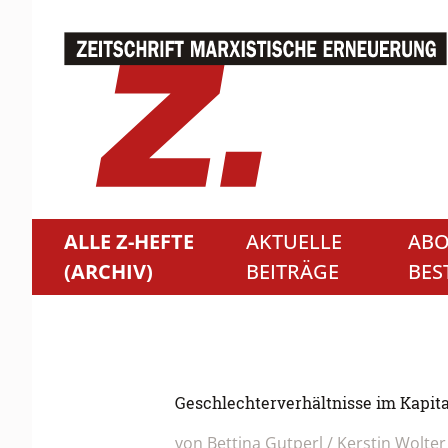
ALLE Z-HEFTE
AKTUELLE
ABO
(ARCHIV)
BEITRÄGE
BES
Geschlechterverhältnisse im Kapit
von Bettina Gutperl / Kerstin Wolter