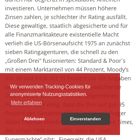
investieren. Unternehmen müssen höhere
Zinsen zahlen, je schlechter ihr Rating ausfällt.
Diese gewaltige, staatlich abgesicherte und für
alle Finanzmarktakteure existentielle Macht
verlieh die US-Börsenaufsicht 1975 an zunächst
sieben Ratingagenturen, die schnell zu den
„Großen Drei“ fusionierten: Standard & Poor´s
mit einem Marktanteil von 44 Prozent, Moody’s
mit 38 und Fitch mit 15 Prozent (so die Angaben
bei Rügemer; Prager hat leicht abweichende
Wir verwenden Tracking-Cookies für
anonymisierte Nutzungsstatistiken.
Daten, beide sind sich mit der allgemeinen
Mehr erfahren
Publizistik aber einig, dass die Drei auf gut 95
Prozent des Gesamtmarktes kommen). Prager
Ablehnen
Einverstanden
zitiert Thomas Friedman von der
New York Times
,
der schon 1996 feststellte, dass es „zwei
Supermächte“ gibt: „Einerseits die USA,