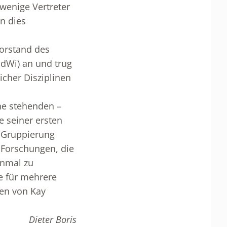
 wenige Vertreter
n dies
Vorstand des
dWi) an und trug
icher Disziplinen
ahe stehenden –
ne seiner ersten
r Gruppierung
 Forschungen, die
inmal zu
be für mehrere
ten von Kay
Dieter Boris