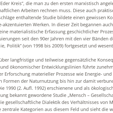
der Kreis“, die man zu den ersten marxistisch angel
aftlichen Arbeiten rechnen muss. Diese auch praktis
hläge enthaltende Studie bildete einen gewissen Kon
e-akzentuierten Werken. In dieser Zeit begannen auch 
eine materialistische Erfassung geschichtlicher Proze
ierungen seit den 90er Jahren mit den vier Bänden d
ie, Politik“ (von 1998 bis 2009) fortgesetzt und wesent
ber langfristige und teilweise gegensätzliche Konse
r und ökonomischer Entwicklungslinien führte zuneh
 Erforschung materieller Prozesse wie Energie- und
en Formen der Naturnutzung bis hin zur damit verbu
Die 1990 (2. Aufl. 1992) erschienene und als ökologisc
ung bekannt gewordene Studie „Mensch – Gesellscha
ie gesellschaftliche Dialektik des Verhältnisses von
he zentrale Kategorien aus diesem Feld und sieht die