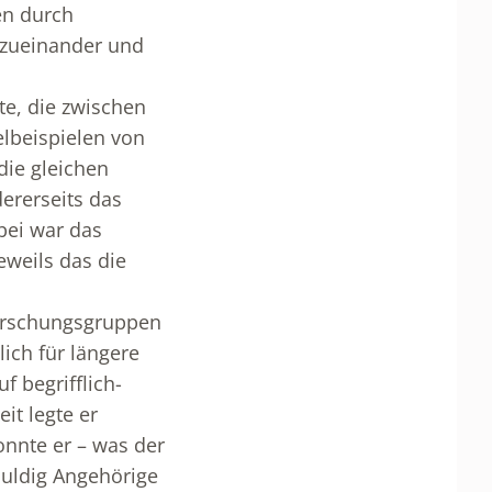
en durch
 zueinander und
te, die zwischen
zelbeispielen von
 die gleichen
ererseits das
abei war das
eweils das die
Forschungsgruppen
lich für längere
f begrifflich-
it legte er
onnte er – was der
duldig Angehörige