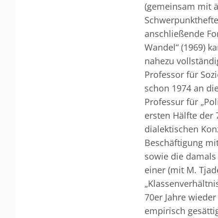
(gemeinsam mit äl
Schwerpunktheften
anschließende For
Wandel“ (1969) ka
nahezu vollständi
Professor für Soz
schon 1974 an die
Professur für „Po
ersten Hälfte der 
dialektischen Kon
Beschäftigung mit
sowie die damals
einer (mit M. Tja
„Klassenverhältni
70er Jahre wieder
empirisch gesätti