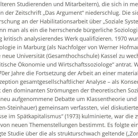
teren Studierenden und Mitarbeitern), die sich in m
 der Zeitschrift „Das Argument“ niederschlug. Die si
schung an der Habilitationsarbeit über „Soziale Sys
nn man als ein die herrschende bürgerliche Soziologi
g kritisch analysierendes Werk qualifizieren. 1970 wu
iologie in Marburg (als Nachfolger von Werner Hofm
 neue Universität (Gesamthochschule) Kassel zu wech
litische Ökonomie und Wirtschaftssoziologe“ antrat. 
70er Jahre die Fortsetzung der Arbeit an einer material
zeption gesamtgesellschaftlicher Analyse – als Kons
 den dominanten Strömungen der theoretischen Sozio
 neu aufgenommene Debatte um Klassentheorie und 
den-Steinhauer) gemeinsam verfassten, viel diskutiert
sse im Spätkapitalismus“ (1973) kulminierte, war die z
 von neuen Themenstellungen bestimmt. Es folgte ei
gte Studie über die als strukturschwach geltende („Zo