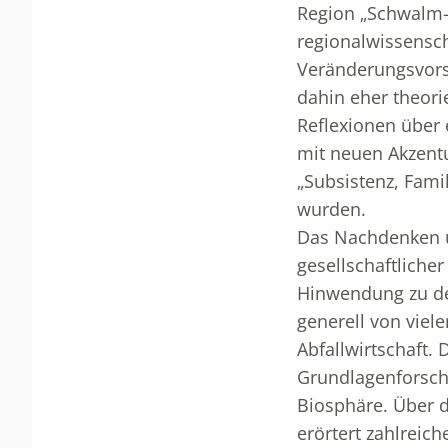
Region „Schwalm-E
regionalwissensch
Veränderungsvorsc
dahin eher theori
Reflexionen über 
mit neuen Akzentu
„Subsistenz, Famil
wurden.
Das Nachdenken ü
gesellschaftliche
Hinwendung zu der
generell von viel
Abfallwirtschaft. 
Grundlagenforsch
Biosphäre. Über d
erörtert zahlreic