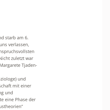
nd starb am 6.
 uns verlassen,
nspruchsvollsten
icht zuletzt war
 Margarete Tjaden-
ziologe) und
chaft mit einer
ng und
gte eine Phase der
ustheorien“