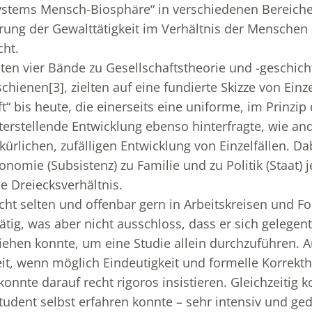
ystems Mensch-Biosphäre“ in verschiedenen Bereich
rung der Gewalttätigkeit im Verhältnis der Menschen
cht.
en vier Bände zu Gesellschaftstheorie und -geschich
schienen
[3]
, zielten auf eine fundierte Skizze von Ein
t“ bis heute, die einerseits eine uniforme, im Prinzip
erstellende Entwicklung ebenso hinterfragte, wie and
kürlichen, zufälligen Entwicklung von Einzelfällen. D
nomie (Subsistenz) zu Familie und zu Politik (Staat) j
e Dreiecksverhältnis.
cht selten und offenbar gern in Arbeitskreisen und 
ätig, was aber nicht ausschloss, dass er sich gelegent
ziehen konnte, um eine Studie allein durchzuführen. Au
eit, wenn möglich Eindeutigkeit und formelle Korrekthe
onnte darauf recht rigoros insistieren. Gleichzeitig k
Student selbst erfahren konnte – sehr intensiv und ge