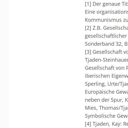
[1]
Der genaue Tite
Eine organisatio
Kommunismus zur 
[2]
Z.B. Gesellsch
gesellschaftliche
Sonderband 32, Be
[3]
Gesellschaft vo
Tjaden-Steinhauer
Gesellschaft von 
iberischen Eigenw
Sperling, Urte/Tja
Europäische Gewal
neben der Spur, K
Mies, Thomas/Tjad
Symbolische Gewal
[4]
Tjaden, Kay: Re