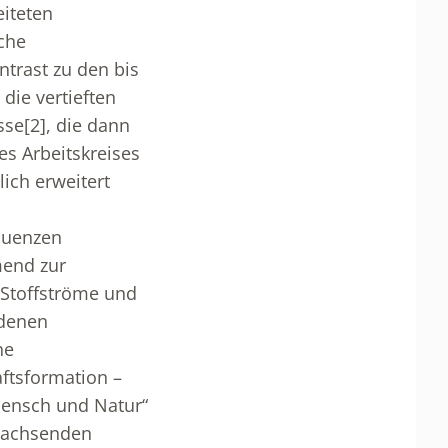
eiteten
che
trast zu den bis
die vertieften
sse
[2]
, die dann
es Arbeitskreises
lich erweitert
quenzen
mend zur
 Stoffströme und
ndenen
he
ftsformation –
 Mensch und Natur“
 wachsenden