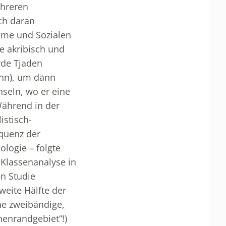
ehreren
ch daran
teme und Sozialen
e akribisch und
rde Tjaden
ann), um dann
seln, wo er eine
Während in der
istisch-
equenz der
logie – folgte
Klassenanalyse in
en Studie
weite Hälfte der
ne zweibändige,
nenrandgebiet“!)