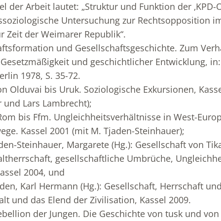
l der Arbeit lautet: „Struktur und Funktion der ‚KPD-
nssoziologische Untersuchung zur Rechtsopposition i
Zeit der Weimarer Republik“.
aftsformation und Gesellschaftsgeschichte. Zum Verh
r Gesetzmäßigkeit und geschichtlicher Entwicklung, in
rlin 1978, S. 35-72.
n Olduvai bis Uruk. Soziologische Exkursionen, Kasse
 und Lars Lambrecht);
Rom bis Ffm. Ungleichheitsverhältnisse in West-Euro
ege. Kassel 2001 (mit M. Tjaden-Steinhauer);
den-Steinhauer, Margarete (Hg.): Gesellschaft von Tik
therrschaft, gesellschaftliche Umbrüche, Ungleichhe
assel 2004, und
en, Karl Hermann (Hg.): Gesellschaft, Herrschaft un
t und das Elend der Zivilisation, Kassel 2009.
bellion der Jungen. Die Geschichte von tusk und von d