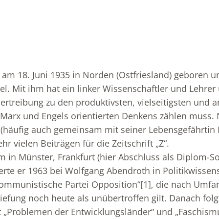
am 18. Juni 1935 in Norden (Ostfriesland) geboren u
el. Mit ihm hat ein linker Wissenschaftler und Lehrer
treibung zu den produktivsten, vielseitigsten und a
 Marx und Engels orientierten Denkens zählen muss. N
 (häufig auch gemeinsam mit seiner Lebensgefährtin
hr vielen Beiträgen für die Zeitschrift „Z“.
in Münster, Frankfurt (hier Abschluss als Diplom-So
te er 1963 bei Wolfgang Abendroth in Politikwissens
Kommunistische Partei Opposition“
[1]
, die nach Umfa
tiefung noch heute als unübertroffen gilt. Danach fol
t „Problemen der Entwicklungsländer“ und „Faschism