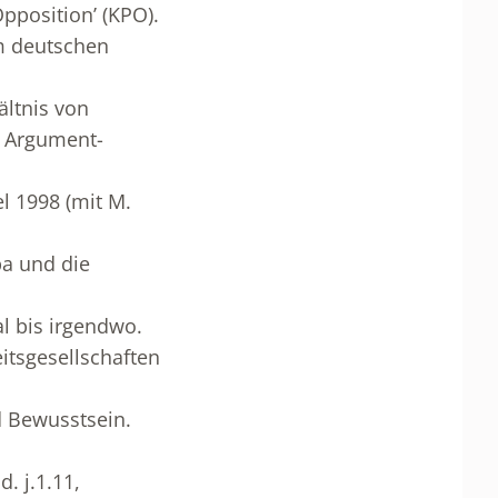
Opposition’ (KPO).
m deutschen
ältnis von
: Argument-
l 1998 (mit M.
pa und die
al bis irgendwo.
itsgesellschaften
d Bewusstsein.
. j.1.11,