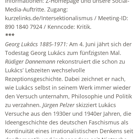
Informationen: Z-Homepage und unsere Social-
Media-Auftritte. Zugang:
kurzelinks.de/Intersektionalismus / Meeting-ID:
890 1840 7924 / Kenncode: Kritik.
***
Georg Lukács 1885-1971:
Am 4. Juni jährt sich der
Todestag Georg Lukács zum fünfzigsten Mal.
Rüdiger Dannemann
rekonstruiert die schon zu
Lukács’ Lebzeiten wechselvolle
Rezeptionsgeschichte. Dabei zeichnet er nach,
wie Lukács selbst in seinem Werk immer wieder
den Versuch unternahm, Philosophie und Politik
zu verzahnen.
Jürgen Pelzer
skizziert Lukács
Versuche aus den 1930er und 1940er Jahren, die
Ideengeschichte des deutschen Faschismus als
Kontinuität eines irrationalistischen Denkens seit