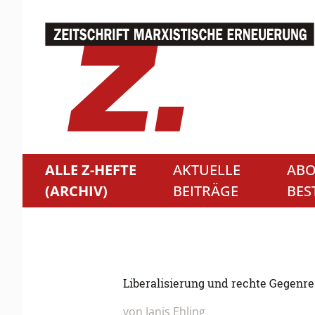
ALLE Z-HEFTE
AKTUELLE
ABO
(ARCHIV)
BEITRÄGE
BES
Liberalisierung und rechte Gegenrea
von Janis Ehling