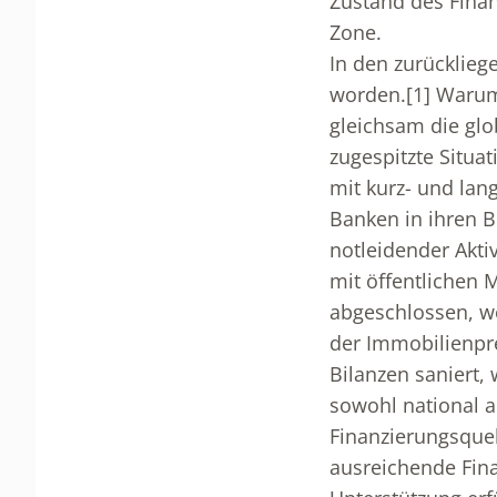
Zustand des Finan
Zone.
In den zurücklieg
worden.
[1]
Warum 
gleichsam die glo
zugespitzte Situa
mit kurz- und lan
Banken in ihren B
notleidender Akti
mit öffentlichen M
abgeschlossen, we
der Immobilienpre
Bilanzen saniert,
sowohl national al
Finanzierungsquel
ausreichende Fina