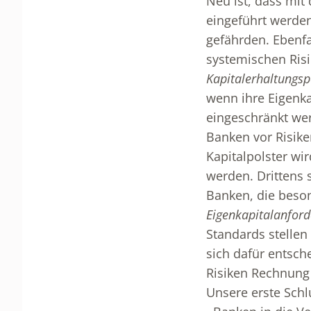
Neu ist, dass mi
eingeführt werden
gefährden. Ebenfa
systemischen Risi
Kapitalerhaltungsp
wenn ihre Eigenka
eingeschränkt wer
Banken vor Risike
Kapitalpolster wi
werden. Drittens s
Banken, die beson
Eigenkapitalanfor
Standards stellen
sich dafür entsc
Risiken Rechnung 
Unsere erste Schl