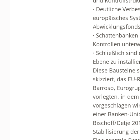
und Kontrollstruk
· Deutliche Verbe
europäisches Sys
Abwicklungsfonds,
· Schattenbanken 
Kontrollen unter
· Schließlich sin
Ebene zu installie
Diese Bausteine s
skizziert, das E
Barroso, Eurogru
vorlegten, in dem
vorgeschlagen wir
einer Banken-Unio
Bischoff/Detje 201
Stabilisierung de