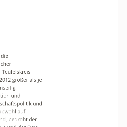
 die
icher
 Teufelskreis
012 größer als je
nseitig
ation und
chaftspolitik und
 obwohl auf
ind, bedroht der