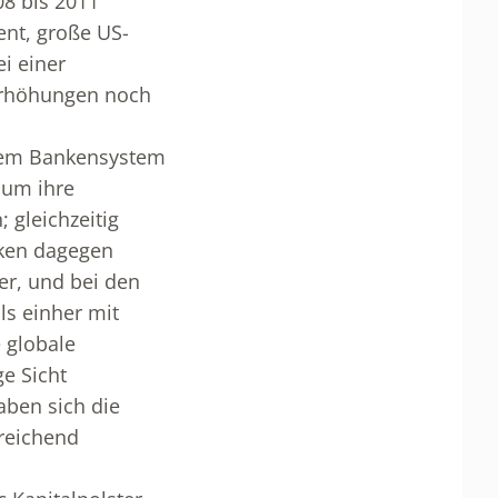
08 bis 2011
nt, große US-
i einer
Erhöhungen noch
edem Bankensystem
aum ihre
 gleichzeitig
nken dagegen
r, und bei den
s einher mit
 globale
e Sicht
ben sich die
ureichend