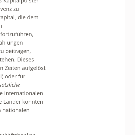
s
Kapitalpolster
lvenz zu
apital, die dem
n
fortzuführen,
zahlungen
u beitragen,
stehen. Dieses
n Zeiten aufgelöst
I) oder für
sätzliche
 internationalen
ge Länder konnten
 nationalen