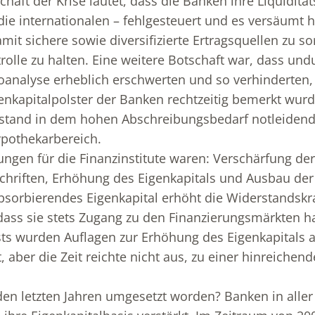
chaft der Krise lautet, dass die Banken ihre Liquiditä
die internationalen – fehlgesteuert und es versäumt h
mit sichere sowie diversifizierte Ertragsquellen zu s
rolle zu halten. Eine weitere Botschaft war, dass und
koanalyse erheblich erschwerten und so verhinderten,
nkapitalpolster der Banken rechtzeitig bemerkt wurd
tand in dem hohen Abschreibungsbedarf notleidende
pothekarbereich.
ungen für die Finanzinstitute waren: Verschärfung der
chriften, Erhöhung des Eigenkapitals und Ausbau der
absorbierendes Eigenkapital erhöht die Widerstandskr
, dass sie stets Zugang zu den Finanzierungsmärkten 
sts wurden Auflagen zur Erhöhung des Eigenkapitals a
 aber die Zeit reichte nicht aus, zu einer hinreiche
den letzten Jahren umgesetzt worden? Banken in aller