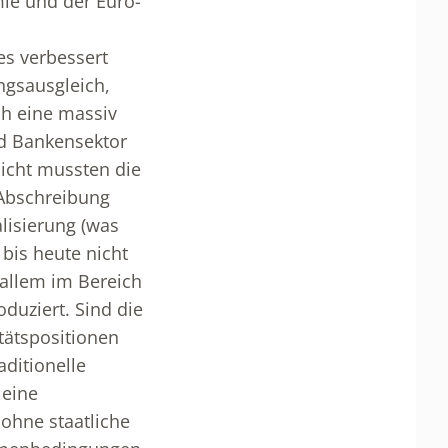
mie und der Euro-
es verbessert
ngsausgleich,
ch eine massiv
nd Bankensektor
Sicht mussten die
 Abschreibung
lisierung (was
 bis heute nicht
 allem im Bereich
duziert. Sind die
tätspositionen
aditionelle
 eine
 ohne staatliche