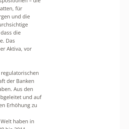
tspositionen – die
atten, für
orgen und die
urchsichtige
 dass die
e. Das
r Aktiva, vor
 regulatorischen
aft der Banken
haben. Aus den
bgeleitet und auf
nden Erhöhung zu
 Welt haben in