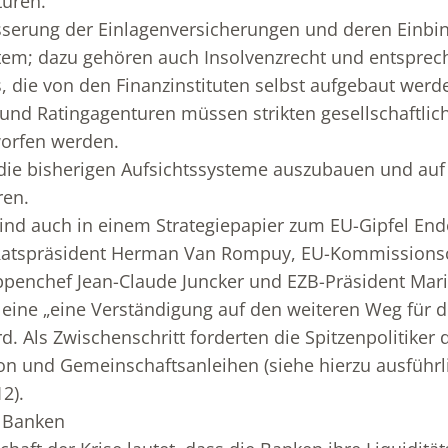
turen.
sserung der Einlagenversicherungen und deren Einbi
tem; dazu gehören auch Insolvenzrecht und entspre
 die von den Finanzinstituten selbst aufgebaut wer
und Ratingagenturen müssen strikten gesellschaftli
worfen werden.
d die bisherigen Aufsichtssysteme auszubauen und au
ren.
ind auch in einem Strategiepapier zum EU-Gipfel End
U-Ratspräsident Herman Van Rompuy, EU-Kommissions
ppenchef Jean-Claude Juncker und EZB-Präsident Mar
 eine „eine Verständigung auf den weiteren Weg für d
d. Als Zwischenschritt forderten die Spitzenpolitiker 
n und Gemeinschaftsanleihen (siehe hierzu ausführl
2).
r Banken