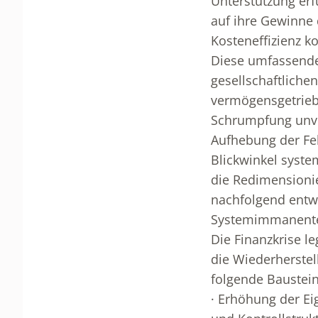
Unterstützung er
auf ihre Gewinne 
Kosteneffizienz ko
Diese umfassende
gesellschaftliche
vermögensgetrieb
Schrumpfung unver
Aufhebung der Fe
Blickwinkel syst
die Redimensionie
nachfolgend entwi
Systemimmanente
Die Finanzkrise l
die Wiederherstel
folgende Baustein
· Erhöhung der E