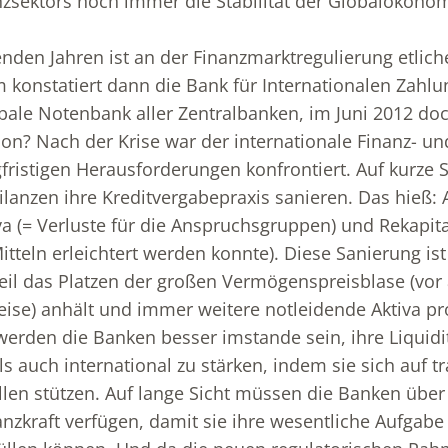
zsektors noch immer die Stabilität der Globalökono
enden Jahren ist an der Finanzmarktregulierung etlich
konstatiert dann die Bank für Internationalen Zahlu
bale Notenbank aller Zentralbanken, im Juni 2012 do
tion? Nach der Krise war der internationale Finanz- u
gfristigen Herausforderungen konfrontiert. Auf kurze 
ilanzen ihre Kreditvergabepraxis sanieren. Das hieß:
va (= Verluste für die Anspruchsgruppen) und Rekapita
itteln erleichtert werden konnte). Diese Sanierung ist
il das Platzen der großen Vermögenspreisblase (vor
ise) anhält und immer weitere notleidende Aktiva pro
 werden die Banken besser imstande sein, ihre Liquidi
s auch international zu stärken, indem sie sich auf tr
len stützen. Auf lange Sicht müssen die Banken über
nzkraft verfügen, damit sie ihre wesentliche Aufgabe