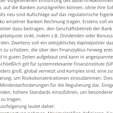
t der vorgesehenen Einführung des
Basel-III-Abkommen
, auf die Banken zurückgreifen können, ohne ihre So
lls neu sind Aufschläge auf das regulatorische Eigenk
ko einzelner Banken Rechnung tragen. Erstens soll ei
olster
dazu beitragen, den Geschäftsbetrieb der Bank 
pitalquote sinkt, indem z.B. Dividenden oder Bonus
den. Zweitens soll ein
antizyklisches Kapitalpolster
daz
n zu schützen, die über den Finanzzyklus hinweg ent
rd in guten Zeiten aufgebaut und kann in angespannte
chließlich gilt für systemrelevante Finanzinstitute (SIF
ders groß, global vernetzt und komplex sind, eine
zu
derung
, um Risikokonzentrationen einzudämmen. Diese
 Mindestanforderungen für die Regulierung dar. Eini
heiden, höhere Standards einzuführen, um besonderen
zu tragen.
ussfolgerung lautet daher: