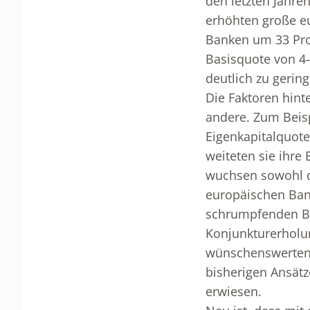
den letzten Jahre
erhöhten große e
Banken um 33 Pro
Basisquote von 4
deutlich zu gering
Die Faktoren hin
andere. Zum Beis
Eigenkapitalquote
weiteten sie ihre
wuchsen sowohl d
europäischen Ban
schrumpfenden Bi
Konjunkturerholun
wünschenswerten 
bisherigen Ansätz
erwiesen.