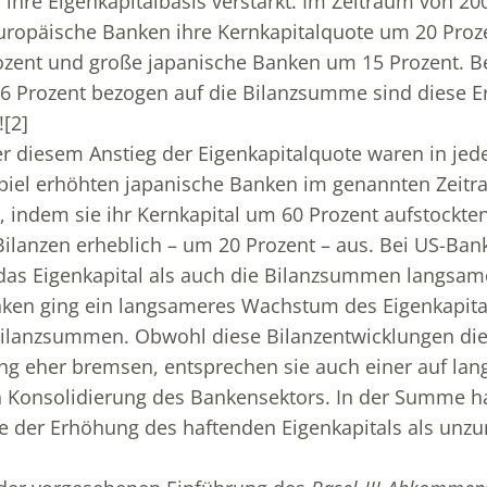
n ihre Eigenkapitalbasis verstärkt. Im Zeitraum von 20
uropäische Banken ihre Kernkapitalquote um 20 Proze
zent und große japanische Banken um 15 Prozent. Be
-6 Prozent bezogen auf die Bilanzsumme sind diese 
!
[2]
ter diesem Anstieg der Eigenkapitalquote waren in j
piel erhöhten japanische Banken im genannten Zeitr
, indem sie ihr Kernkapital um 60 Prozent aufstockten;
 Bilanzen erheblich – um 20 Prozent – aus. Bei US-Ba
as Eigenkapital als auch die Bilanzsummen langsame
ken ging ein langsameres Wachstum des Eigenkapital
lanzsummen. Obwohl diese Bilanzentwicklungen die
g eher bremsen, entsprechen sie auch einer auf lang
Konsolidierung des Bankensektors. In der Summe ha
e der Erhöhung des haftenden Eigenkapitals als unz