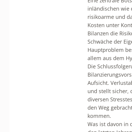
Eine zentrale Bots
inländischen wie 
risikoarme und da
Kosten unter Kont
Bilanzen die Risi
Schwäche der Eige
Hauptproblem bes
allem aus dem Hy
Die Schlussfolger
Bilanzierungsvors
Aufsicht. Verlust
und stellt sicher
diversen Stresste
den Weg gebracht,
kommen.
Was ist davon in 