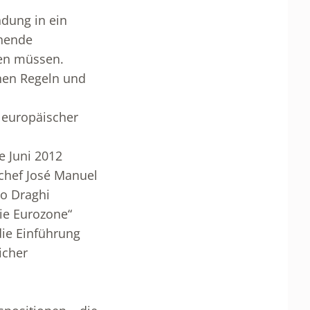
ndung in ein
chende
den müssen.
chen Regeln und
f europäischer
e Juni 2012
chef José Manuel
io Draghi
ie Eurozone“
die Einführung
icher