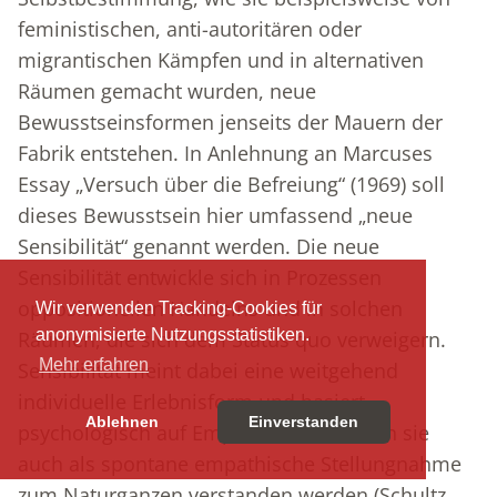
feministischen, anti-autoritären oder
migrantischen Kämpfen und in alternativen
Räumen gemacht wurden, neue
Bewusstseinsformen jenseits der Mauern der
Fabrik entstehen. In Anlehnung an Marcuses
Essay „Versuch über die Befreiung“ (1969) soll
dieses Bewusstsein hier umfassend „neue
Sensibilität“ genannt werden. Die neue
Sensibilität entwickle sich in Prozessen
oppositionellen Handelns und in solchen
Wir verwenden Tracking-Cookies für
anonymisierte Nutzungsstatistiken.
Räumen, die sich dem Status quo verweigern.
Mehr erfahren
Sensibilität meint dabei eine weitgehend
individuelle Erlebnisform und basiert
Ablehnen
Einverstanden
psychologisch auf Empathie. Somit kann sie
auch als spontane empathische Stellungnahme
zum Naturganzen verstanden werden (Schultz