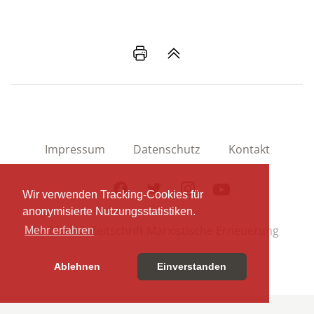
Impressum
Datenschutz
Kontakt
Facebook
Twitter
Instagram
Youtube
Wir verwenden Tracking-Cookies für
anonymisierte Nutzungsstatistiken.
© 2026 Z. Zeitschrift Marxistische Erneuerung
Mehr erfahren
Ablehnen
Einverstanden