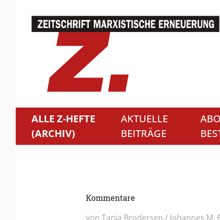
ALLE Z-HEFTE
AKTUELLE
ABO
(ARCHIV)
BEITRÄGE
BES
Kommentare
von Tanja Brodersen / Johannes M. B