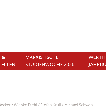
 &
MARXISTISCHE
WERTTH
TELLEN
STUDIENWOCHE 2026
JAHRB
ecker / Wiebke Diehl / Stefan Krull / Michael Schwan