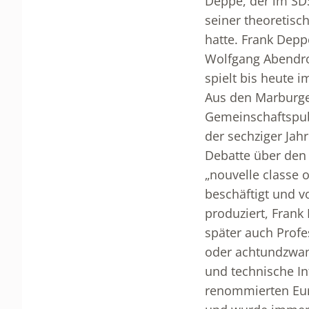
Deppe, der im SD
seiner theoretisc
hatte. Frank Depp
Wolfgang Abendrot
spielt bis heute 
Aus den Marburge
Gemeinschaftspubl
der sechziger Jah
Debatte über den 
„nouvelle classe 
beschäftigt und v
produziert, Frank
später auch Profes
oder achtundzwanz
und technische Int
renommierten Euro