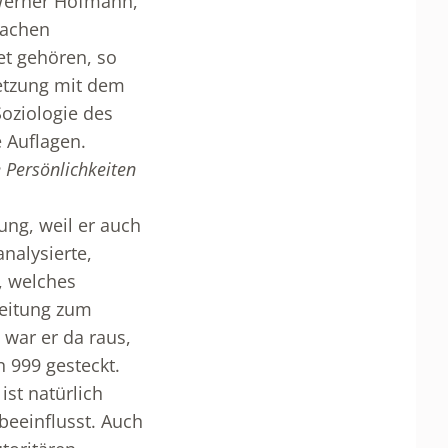
 Werner Hofmann,
Sachen
et gehören, so
setzung mit dem
oziologie des
 Auflagen.
 Persönlichkeiten
ung, weil er auch
nalysierte,
, welches
ereitung zum
 war er da raus,
 999 gesteckt.
ist natürlich
beeinflusst. Auch