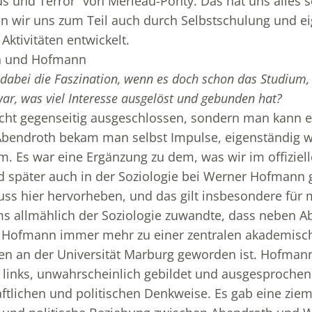
und Terror“ von Merleau-Ponty. Das hat uns alles se
n wir uns zum Teil auch durch Selbstschulung und e
Aktivitäten entwickelt.
th und Hofmann
dabei die Faszination, wenn es doch schon das Studium, 
war, was viel Interesse ausgelöst und gebunden hat?
icht gegenseitig ausgeschlossen, sondern man kann 
Abendroth bekam man selbst Impulse, eigenständig 
m. Es war eine Ergänzung zu dem, was wir im offiziel
d später auch in der Soziologie bei Werner Hofmann
 hier hervorheben, und das gilt insbesondere für m
ms allmählich der Soziologie zuwandte, dass neben A
 Hofmann immer mehr zu einer zentralen akademische
en an der Universität Marburg geworden ist. Hofmann
rt links, unwahrscheinlich gebildet und ausgesproche
ftlichen und politischen Denkweise. Es gab eine ziem