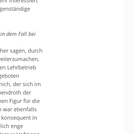
hr interessiert
igenständige
in dem Fall bei
eher sagen, durch
weiterzumachen,
len Lehrbetrieb
 geboten
ich, der sich im
bendroth der
n Figur für die
 war ebenfalls
n konsequent in
lich enge