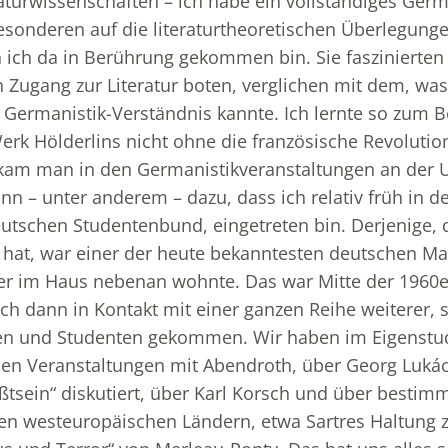
raturwissenschaften – ich habe ein vollständiges Ger
Besonderen auf die literaturtheoretischen Überlegung
 ich da in Berührung gekommen bin. Sie faszinierten 
n Zugang zur Literatur boten, verglichen mit dem, was
Germanistik-Verständnis kannte. Ich lernte so zum Be
rk Hölderlins nicht ohne die französische Revolutio
kam man in den Germanistikveranstaltungen an der U
ann – unter anderem – dazu, dass ich relativ früh in 
eutschen Studentenbund, eingetreten bin. Derjenige,
 hat, war einer der heute bekanntesten deutschen Ma
er im Haus nebenan wohnte. Das war Mitte der 1960er
ch dann in Kontakt mit einer ganzen Reihe weiterer, s
nen und Studenten gekommen. Wir haben im Eigenstu
en Veranstaltungen mit Abendroth, über Georg Lukác
sein“ diskutiert, über Karl Korsch und über bestimm
ren westeuropäischen Ländern, etwa Sartres Haltung