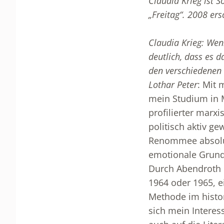
Claudia Krieg ist S
„Freitag“. 2008 er
Claudia Krieg: Wenn
deutlich, dass es d
den verschiedenen
Lothar Peter
: Mit 
mein Studium in 
profilierter marx
politisch aktiv g
Renommee absolut
emotionale Grundl
Durch Abendroth k
1964 oder 1965, e
Methode im histor
sich mein Interes