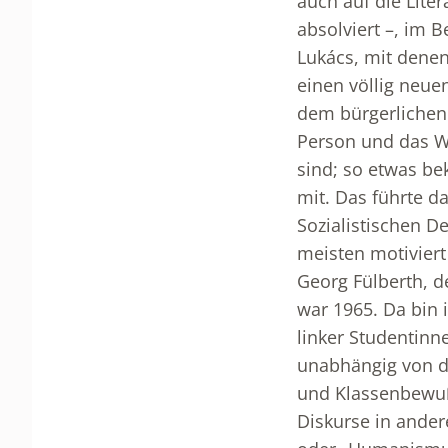
auch auf die Lite
absolviert –, im 
Lukács, mit denen
einen völlig neue
dem bürgerlichen 
Person und das We
sind; so etwas be
mit. Das führte d
Sozialistischen D
meisten motiviert
Georg Fülberth, d
war 1965. Da bin i
linker Studentin
unabhängig von d
und Klassenbewußt
Diskurse in ande