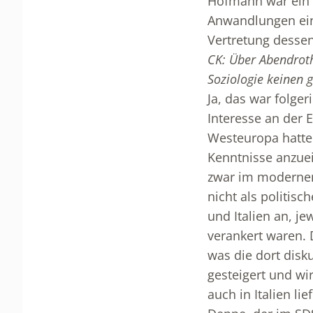
Hofmann war ein a
Anwandlungen eine
Vertretung dessen,
CK: Über Abendroth
Soziologie keinen g
Ja, das war folger
Interesse an der E
Westeuropa hatten
Kenntnisse anzue
zwar im modernen
nicht als politisc
und Italien an, j
verankert waren. 
was die dort disku
gesteigert und wi
auch in Italien l