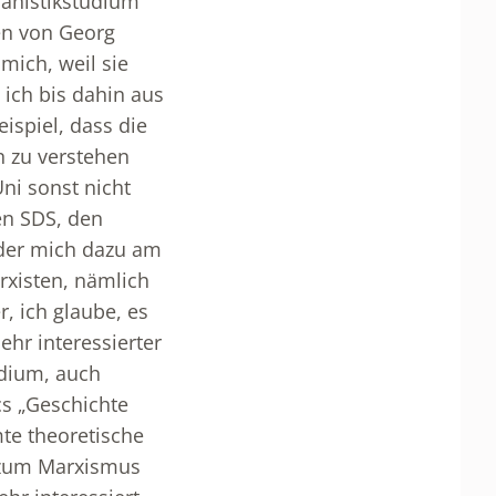
manistikstudium
en von Georg
mich, weil sie
 ich bis dahin aus
ispiel, dass die
n zu verstehen
ni sonst nicht
den SDS, den
 der mich dazu am
rxisten, nämlich
, ich glaube, es
ehr interessierter
dium, auch
s „Geschichte
te theoretische
 zum Marxismus