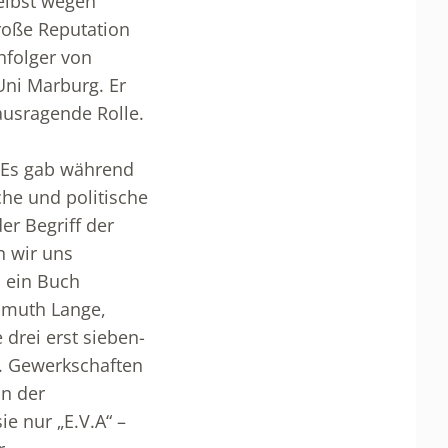
elbst wegen
roße Reputation
hfolger von
Uni Marburg. Er
ausragende Rolle.
. Es gab während
che und politische
er Begriff der
n wir uns
, ein Buch
llmuth Lange,
 drei erst sieben-
e. Gewerkschaften
in der
e nur „E.V.A“ –