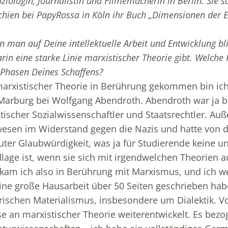
oziologin, Journalistin und Filmemacherin in Berlin. Sie s
schien bei PapyRossa in Köln ihr Buch „Dimensionen der E
 man auf Deine intellektuelle Arbeit und Entwicklung bli
arin eine starke Linie marxistischer Theorie gibt. Welche R
 Phasen Deines Schaffens?
marxistischer Theorie in Berührung gekommen bin ich
Marburg bei Wolfgang Abendroth. Abendroth war ja b
istischer Sozialwissenschaftler und Staatsrechtler. A
ewesen im Widerstand gegen die Nazis und hatte von 
er Glaubwürdigkeit, was ja für Studierende keine u
age ist, wenn sie sich mit irgendwelchen Theorien 
am ich also in Berührung mit Marxismus, und ich we
ine große Hausarbeit über 50 Seiten geschrieben hab
ischen Materialismus, insbesondere um Dialektik. Vo
se an marxistischer Theorie weiterentwickelt. Es bezo