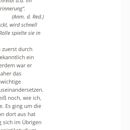
chreibt u.a. im
rinnerung“.
(Anm. d. Red.)
ckt, wird schnell
olle spielte sie in
 zuerst durch
ekanntlich ein
ußerdem war er
daher das
nwichtige
auseinandersetzen.
iß noch, wie ich,
e. Es ging um die
n dort aus hat
g sich im Übrigen