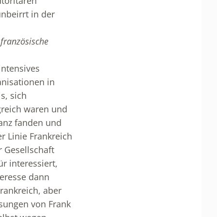
toritären
nbeirrt in der
 französische
intensives
anisationen in
s, sich
greich waren und
anz fanden und
er Linie Frankreich
r Gesellschaft
r interessiert,
nteresse dann
Frankreich, aber
assungen von Frank