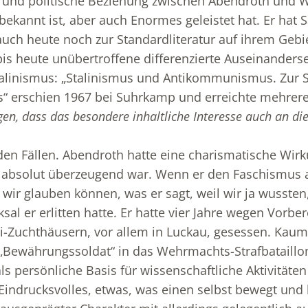
e und politische Beziehung zwischen Abendroth und
bekannt ist, aber auch Enormes geleistet hat. Er hat 
auch heute noch zur Standardliteratur auf ihrem Gebi
bis heute unübertroffene differenzierte Auseinander
linismus: „Stalinismus und Antikommunismus. Zur S
s“ erschien 1967 bei Suhrkamp und erreichte mehrere
en, dass das besondere inhaltliche Interesse auch an die
den Fällen. Abendroth hatte eine charismatische Wirk
t absolut überzeugend war. Wenn er den Faschismus a
 wir glauben können, was er sagt, weil wir ja wussten
sal er erlitten hatte. Er hatte vier Jahre wegen Vorb
i-Zuchthäusern, vor allem in Luckau, gesessen. Kaum
 „Bewährungssoldat“ in das Wehrmachts-Strafbataillon
s persönliche Basis für wissenschaftliche Aktivitäten 
indrucksvolles, etwas, was einen selbst bewegt und 