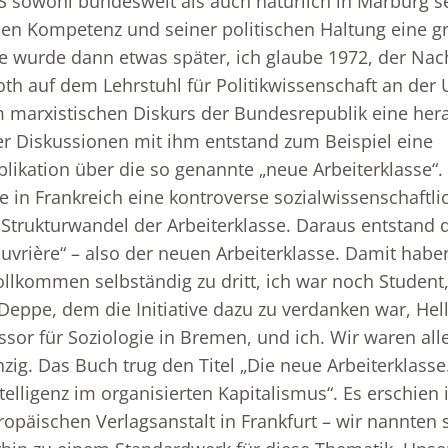
S sowohl bundesweit als auch natürlich in Marburg s
hen Kompetenz und seiner politischen Haltung eine g
e wurde dann etwas später, ich glaube 1972, der Nac
h auf dem Lehrstuhl für Politikwissenschaft an der 
im marxistischen Diskurs der Bundesrepublik eine her
r Diskussionen mit ihm entstand zum Beispiel eine
ikation über die so genannte „neue Arbeiterklasse“
re in Frankreich eine kontroverse sozialwissenschaftli
Strukturwandel der Arbeiterklasse. Daraus entstand d
ouvrière“ – also der neuen Arbeiterklasse. Damit habe
ollkommen selbständig zu dritt, ich war noch Student
 Deppe, dem die Initiative dazu zu verdanken war, He
sor für Soziologie in Bremen, und ich. Wir waren alle
ig. Das Buch trug den Titel „Die neue Arbeiterklass
elligenz im organisierten Kapitalismus“. Es erschien 
päischen Verlagsanstalt in Frankfurt – wir nannten si