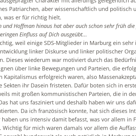
usgeprägter Charakter mit allerdings gelegentlich au
s Patriarchen, aber wissenschaftlich und politisch u
 was er für richtig hielt.
 und Hoffman hinaus hat aber auch schon sehr früh die
eringen Einfluss auf Dich ausgeübt...
ichtig, weil einige SDS-Mitglieder in Marburg ein sehr 
ntwicklung linker Diskurse und linker politischer Org
. Dieses wiederum war motiviert durch das Bedürfni
ignen über linke Bewegungen und Parteien, die erfol
 Kapitalismus erfolgreich waren, also Massenakzept
he Sekten ihr Dasein fristeten. Dafür boten sich in erst
eweils mit großen kommunistischen Parteien, die in de
Das hat uns fasziniert und deshalb haben wir uns dafü
tierten. Da ich französisch konnte, hat sich dieses I
r haben uns intensiv damit befasst, was vor allem in 
ief. Wichtig für mich waren damals vor allem die Auff