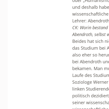
oder „Humanismus 
und deshalb habe
wissenschaftliche 
Lehrer: Abendro
CK: Worin bestand 
Abendroth, selbst 
Beides hat sich n
das Studium bei 
also eher so heru
bei Abendroth un
bekamen. Man muss
Laufe des Studiu
Soziologe Werner
linken Studierend
politisch dezidie
seiner wissenscha