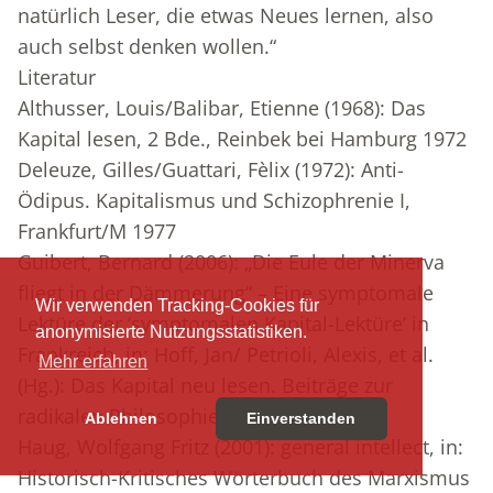
natürlich Leser, die etwas Neues lernen, also
auch selbst denken wollen.“
Literatur
Althusser, Louis/Balibar, Etienne (1968): Das
Kapital lesen, 2 Bde., Reinbek bei Hamburg 1972
Deleuze, Gilles/Guattari, Fèlix (1972): Anti-
Ödipus. Kapitalismus und Schizophrenie I,
Frankfurt/M 1977
Guibert, Bernard (2006): „Die Eule der Minerva
fliegt in der Dämmerung“ – Eine symptomale
Wir verwenden Tracking-Cookies für
Lektüre der ‘symptomalen Kapital-Lektüre’ in
anonymisierte Nutzungsstatistiken.
Frankreich, in: Hoff, Jan/ Petrioli, Alexis, et al.
Mehr erfahren
(Hg.): Das Kapital neu lesen. Beiträge zur
radikalen Philosophie, Münster, 72-101.
Ablehnen
Einverstanden
Haug, Wolfgang Fritz (2001): general intellect, in:
Historisch-Kritisches Wörterbuch des Marxismus