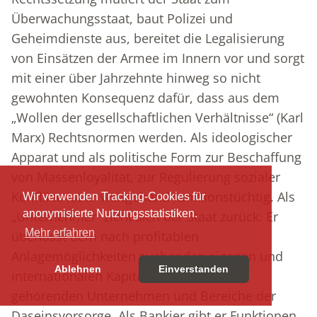
Überwachungsstaat, baut Polizei und
Geheimdienste aus, bereitet die Legalisierung
von Einsätzen der Armee im Innern vor und sorgt
mit einer über Jahrzehnte hinweg so nicht
gewohnten Konsequenz dafür, dass aus dem
„Wollen der gesellschaftlichen Verhältnisse“ (Karl
Marx) Rechtsnormen werden. Als ideologischer
Apparat und als politische Form zur Beschaffung
von Massenloyalität, zur Regulierung sozialer
Konflikte ist er weitgehend funktionstüchtig. Als
Wir verwenden Tracking-Cookies für
anonymisierte Nutzungsstatistiken.
„Unternehmer“ zieht sich der Staat zurück. Er
Mehr erfahren
überlässt dem nach profitablen
Anlagemöglichkeiten suchenden eigenen und
Ablehnen
Einverstanden
internationalen Kapital die ehedem ihm
gehörenden Unternehmen und Bereiche der
Daseinsvorsorge. Als Bankier gibt er Funktionen