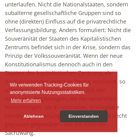
unterlaufen. Nicht die Nationalstaaten, sondern
subalterne gesellschaftliche Gruppen sind so
ohne (direkten) Einfluss auf die privatrechtliche
Verfassungsbildung. Anders formuliert: Nicht die
Souveränität der Staaten des Kapitalistischen
Zentrums befindet sich in der Krise, sondern das
Prinzip der Volkssouveränität. Wenn der neue
Konstitutionalismus dennoch auch in den
Staaten des kapitalistischen Zentrums als
disziplinierender, externer Zwang erscheint, so
Wir verwenden Tracking-Cookies für
offenbart dies sein Paradox: Er tritt den
anonymisierte Nutzungsstatistiken.
nationalen Regierungen, die ihn wesentlich
Mehr erfahren
hervorbringen, als in normative, einklagbare
Handlungsanweisungen, in verbindliches Recht
Ablehnen
Einverstanden
gegossen gegenüber – wie ein externer
Sachzwang.