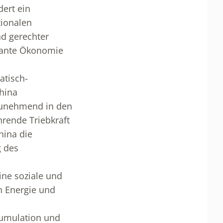
ert ein
tionalen
d gerechter
plante Ökonomie
atisch-
China
 zunehmend in den
ührende Triebkraft
hina die
g des
ine soziale und
n Energie und
kumulation und