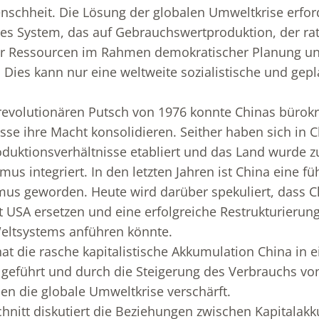
schheit. Die Lösung der globalen Umweltkrise erford
ales System, das auf Gebrauchswertproduktion, der ra
ler Ressourcen im Rahmen demokratischer Planung un
: Dies kann nur eine weltweite sozialistische und ge
evolutionären Putsch von 1976 konnte Chinas bürokr
asse ihre Macht konsolidieren. Seither haben sich in 
roduktionsverhältnisse etabliert und das Land wurde
mus integriert. In den letzten Jahren ist China eine f
mus geworden. Heute wird darüber spekuliert, dass C
USA ersetzen und eine erfolgreiche Restrukturierun
Weltsystems anführen könnte.
hat die rasche kapitalistische Akkumulation China in e
 geführt und durch die Steigerung des Verbrauchs vo
n die globale Umweltkrise verschärft.
hnitt diskutiert die Beziehungen zwischen Kapitalak