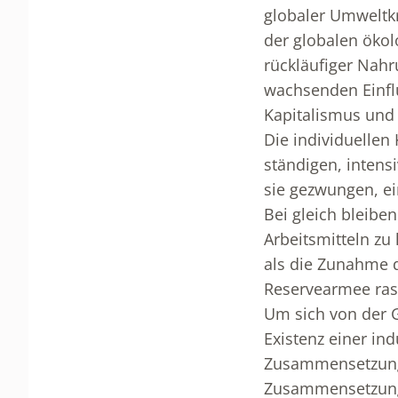
globaler Umweltkr
der globalen ökol
rückläufiger Nah
wachsenden Einfl
Kapitalismus und 
Die individuellen 
ständigen, inten
sie gezwungen, ei
Bei gleich bleibe
Arbeitsmitteln zu
als die Zunahme d
Reservearmee rasc
Um sich von der G
Existenz einer in
Zusammensetzung 
Zusammensetzung 