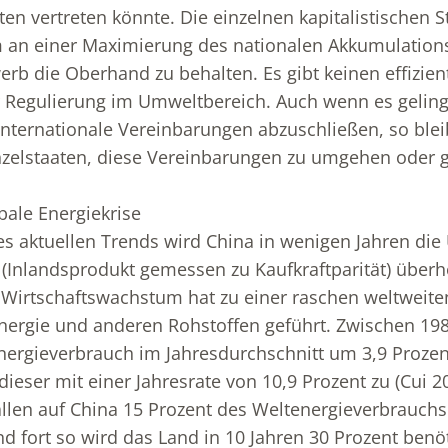
ten vertreten könnte. Die einzelnen kapitalistischen 
em an einer Maximierung des nationalen Akkumulatio
rb die Oberhand zu behalten. Es gibt keinen effizien
Regulierung im Umweltbereich. Auch wenn es geling
nternationale Vereinbarungen abzuschließen, so blei
inzelstaaten, diese Vereinbarungen zu umgehen oder 
bale Energiekrise
es aktuellen Trends wird China in wenigen Jahren die
(Inlandsprodukt gemessen zu Kaufkraftparität) überh
 Wirtschaftswachstum hat zu einer raschen weltweit
ergie und anderen Rohstoffen geführt. Zwischen 198
nergieverbrauch im Jahresdurchschnitt um 3,9 Prozen
ieser mit einer Jahresrate von 10,9 Prozent zu (Cui 20
llen auf China 15 Prozent des Weltenergieverbrauchs.
d fort so wird das Land in 10 Jahren 30 Prozent benö