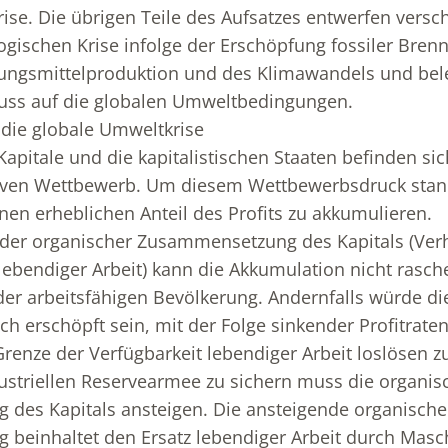
ise. Die übrigen Teile des Aufsatzes entwerfen versc
ogischen Krise infolge der Erschöpfung fossiler Brenn
rungsmittelproduktion und des Klimawandels und bel
uss auf die globalen Umweltbedingungen.
die globale Umweltkrise
Kapitale und die kapitalistischen Staaten befinden si
siven Wettbewerb. Um diesem Wettbewerbsdruck stan
nen erheblichen Anteil des Profits zu akkumulieren.
nder organischer Zusammensetzung des Kapitals (Verh
 lebendiger Arbeit) kann die Akkumulation nicht rasch
er arbeitsfähigen Bevölkerung. Andernfalls würde die
h erschöpft sein, mit der Folge sinkender Profitraten
renze der Verfügbarkeit lebendiger Arbeit loslösen 
dustriellen Reservearmee zu sichern muss die organis
des Kapitals ansteigen. Die ansteigende organische
beinhaltet den Ersatz lebendiger Arbeit durch Masc