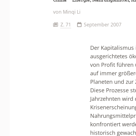
von
Minqi Li
Z. 71
September 2007
Der Kapitalismus 
ausgerichtetes ö
von Profit führen
auf immer größere
Planeten und zur
Diese Prozesse s
Jahrzehnten wird d
Krisenerscheinun
Nahrungsmittelpr
konfrontiert werd
historisch gewac