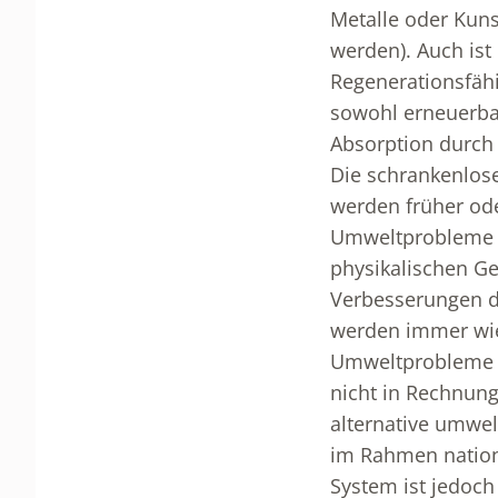
Metalle oder Kunst
werden). Auch ist
Regenerationsfähi
sowohl erneuerba
Absorption durch
Die schrankenlose
werden früher ode
Umweltprobleme t
physikalischen G
Verbesserungen de
werden immer wie
Umweltprobleme er
nicht in Rechnung
alternative umwel
im Rahmen nationa
System ist jedoch