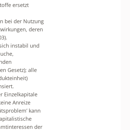
offe ersetzt
en bei der Nutzung
twirkungen, deren
3).
ich instabil und
suche,
enden
n Gesetz); alle
ukteinheit)
siert.
 Einzelkapitale
keine Anreize
ätsproblem’ kann
pitalistische
amtinteressen der