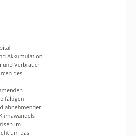
pital
und Akkumulation
on und Verbrauch
urcen des
kommenden
elfältigen
 und abnehmender
 Klimawandels
Krisen im
geht um das