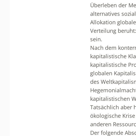
Überleben der Men
alternatives sozi
Allokation globa
Verteilung beruht
sein.
Nach dem konterr
kapitalistische Kl
kapitalistische P
globalen Kapitalis
des Weltkapitalis
Hegemonialmacht 
kapitalistischen 
Tatsächlich aber 
ökologische Krise
anderen Ressource
Der folgende Absc