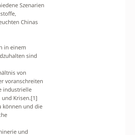
hiedene Szenarien
stoffe,
euchten Chinas
ch in einem
dzuhalten sind
ältnis von
er voranschreiten
 industrielle
 und Krisen.
[1]
zu können und die
che
hinerie und