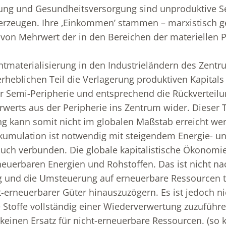
ung und Gesundheitsversorgung sind unproduktive Se
erzeugen. Ihre ‚Einkommen’ stammen – marxistisch g
von Mehrwert der in den Bereichen der materiellen 
tmaterialisierung in den Industrieländern des Zentr
rheblichen Teil die Verlagerung produktiven Kapitals 
r Semi-Peripherie und entsprechend die Rückverteil
werts aus der Peripherie ins Zentrum wider. Dieser 
ng kann somit nicht im globalen Maßstab erreicht we
kkumulation ist notwendig mit steigendem Energie- u
uch verbunden. Die globale kapitalistische Ökonomi
neuerbaren Energien und Rohstoffen. Das ist nicht nac
 und die Umsteuerung auf erneuerbare Ressourcen tr
-erneuerbarer Güter hinauszuzögern. Es ist jedoch ni
 Stoffe vollständig einer Wiederverwertung zuzuführe
 keinen Ersatz für nicht-erneuerbare Ressourcen. (so 