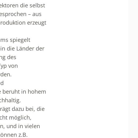
ktoren die selbst
esprochen – aus
Produktion erzeugt
ums spiegelt
in die Länder der
ung des
Typ von
rden.
nd
e beruht in hohem
hhaltig.
ägt dazu bei, die
cht möglich,
n, und in vielen
können z.B.