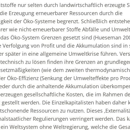
stoffe nur selten durch landwirtschaftlich erzeugte St
 die Erzeugung erneuerbarer Ressourcen durch die
gkeit der Öko-Systeme begrenzt. Schließlich entsteh
rer wie nicht-erneuerbarer Stoffe Abfälle und Umwel
 das Öko-System Grenzen gesetzt sind (Hueseman 200
 Verfolgung von Profit und die Akkumulation sind in s
r später in eine allgemeine Umweltkrise führen. Ver
echnisch zu lösen finden ihre Grenzen an grundleg
esetzmäßigkeiten (wie dem zweiten thermodynamische
r Öko-Effizienz (Senkung der Umwelteffekte pro Prod
der durch die anhaltende Akkumulation überkompen
zeugen gesellschaftliche Kosten, die im Rahmen der
 gestellt werden. Die Einzelkapitalisten haben daher 
tschonende Ressourcen zu nutzen. Dieses ‚Externalit
lstaatlicher Regulierungen verringert werden. Das ka
 ein Weltsystem ohne Weltregierung, welche die Ges