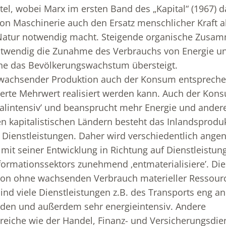
tel, wobei Marx im ersten Band des „Kapital“ (1967) d
von Maschinerie auch den Ersatz menschlicher Kraft a
 Natur notwendig macht. Steigende organische Zusa
notwendig die Zunahme des Verbrauchs von Energie u
he das Bevölkerungswachstum übersteigt.
wachsender Produktion auch der Konsum entsprec
erte Mehrwert realisiert werden kann. Auch der Kon
alintensiv’ und beansprucht mehr Energie und ander
en kapitalistischen Ländern besteht das Inlandsproduk
 Dienstleistungen. Daher wird verschiedentlich ang
 mit seiner Entwicklung in Richtung auf Dienstleistu
ormationssektors zunehmend ‚entmaterialisiere’. Die
ion ohne wachsenden Verbrauch materieller Ressour
ind viele Dienstleistungen z.B. des Transports eng an
den und außerdem sehr energieintensiv. Andere
reiche wie der Handel, Finanz- und Versicherungsdie