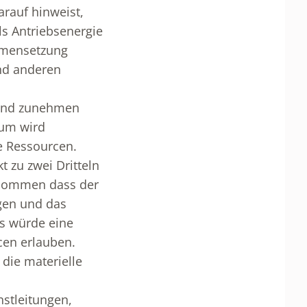
arauf hinweist,
ls Antriebsenergie
mmensetzung
nd anderen
hend zunehmen
sum wird
e Ressourcen.
t zu zwei Dritteln
enommen dass der
ngen und das
s würde eine
cen erlauben.
 die materielle
nstleitungen,