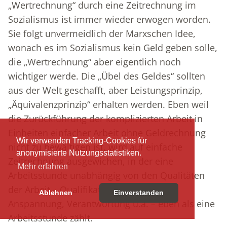
„Wertrechnung“ durch eine Zeitrechnung im
Sozialismus ist immer wieder erwogen worden.
Sie folgt unvermeidlich der Marxschen Idee,
wonach es im Sozialismus kein Geld geben solle,
die „Wertrechnung“ aber eigentlich noch
wichtiger werde. Die „Übel des Geldes“ sollten
aus der Welt geschafft, aber Leistungsprinzip,
„Äquivalenzprinzip“ erhalten werden. Eben weil
die Zurückführung der komplizierten Arbeit in
Einheiten einfacher Arbeit ohne Geldrechnung
Wir verwenden Tracking-Cookies für
nicht zu bewältigen ist, wird auf einfache
anonymisierte Nutzungsstatistiken.
Zeitrechnung ausgewichen, in der eine
Mehr erfahren
Arbeitsstunde unabhängig von den Qualitäten
der Arbeit – Qualifikation, körperliche
Ablehnen
Einverstanden
Anspannung, Verantwortung u.a. – eben als eine
Arbeitsstunde zählt.