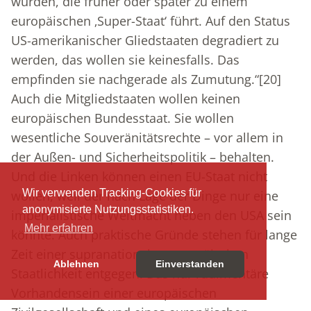
würden, die früher oder später zu einem
europäischen ‚Super-Staat‘ führt. Auf den Status
US-amerikanischer Gliedstaaten degradiert zu
werden, das wollen sie keinesfalls. Das
empfinden sie nachgerade als Zumutung.“
[20]
Auch die Mitgliedstaaten wollen keinen
europäischen Bundesstaat. Sie wollen
wesentliche Souveränitätsrechte – vor allem in
der Außen- und Sicherheitspolitik – behalten.
Und die Linken können einen EU-Staat nicht
Wir verwenden Tracking-Cookies für
wollen, weil der nach Lage der Dinge nur eine
anonymisierte Nutzungsstatistiken.
imperialistische Weltmacht neben den USA sein
Mehr erfahren
könnte. Auch praktische Gründe stehen für lange
Zeit einer supranationalen europäischen
Ablehnen
Einverstanden
Staatlichkeit entgegen: Das nur rudimentäre
Vorhandensein einer europäischen