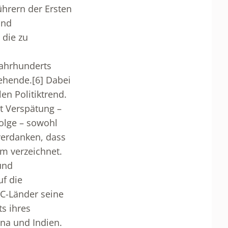
ührern der Ersten
und
 die zu
 Jahrhunderts
gehende.
[6]
Dabei
en Politiktrend.
it Verspätung –
olge – sowohl
 verdanken, dass
m verzeichnet.
und
uf die
IC-Länder seine
s ihres
ina und Indien.