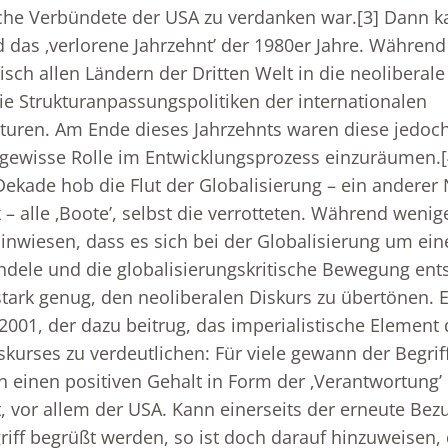
ische Verbündete der USA zu verdanken war.
[3]
Dann k
 das ‚verlorene Jahrzehnt’ der 1980er Jahre. Während 
isch allen Ländern der Dritten Welt in die neoliberale
ie Strukturanpassungspolitiken der internationalen
turen. Am Ende dieses Jahrzehnts waren diese jedo
 gewisse Rolle im Entwicklungsprozess einzuräumen.
Dekade hob die Flut der Globalisierung – ein anderer
k – alle ‚Boote’, selbst die verrotteten. Während weni
nwiesen, dass es sich bei der Globalisierung um ei
ndele und die globalisierungskritische Bewegung ent
stark genug, den neoliberalen Diskurs zu übertönen. 
001, der dazu beitrug, das imperialistische Element 
skurses zu verdeutlichen: Für viele gewann der Begrif
 einen positiven Gehalt in Form der ‚Verantwortung’
 vor allem der USA. Kann einerseits der erneute Bez
iff begrüßt werden, so ist doch darauf hinzuweisen,