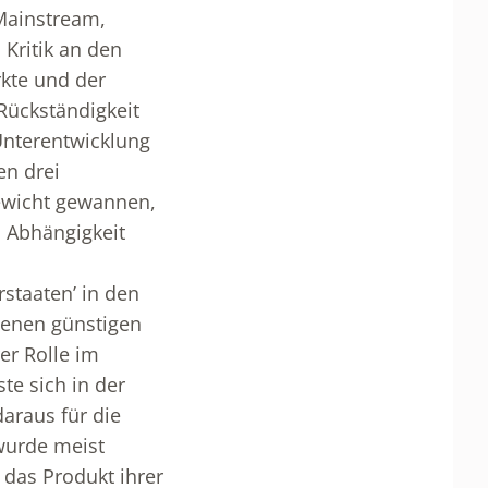
Mainstream,
 Kritik an den
kte und der
Rückständigkeit
Unterentwicklung
en drei
ewicht gewannen,
 Abhängigkeit
rstaaten’ in den
jenen günstigen
er Rolle im
te sich in der
araus für die
urde meist
 das Produkt ihrer