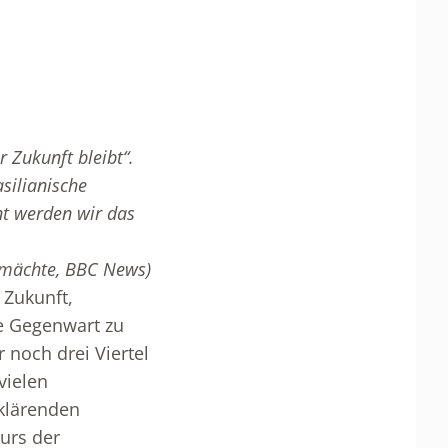
 Zukunft bleibt“.
silianische
nt werden wir das
ltmächte, BBC News)
 Zukunft,
he Gegenwart zu
noch drei Viertel
vielen
rklärenden
urs der