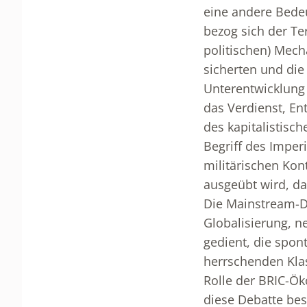
eine andere Bedeu
bezog sich der T
politischen) Mec
sicherten und die
Unterentwicklung 
das Verdienst, En
des kapitalistisc
Begriff des Imper
militärischen Kon
ausgeübt wird, da
Die Mainstream-Di
Globalisierung, n
gedient, die spon
herrschenden Klas
Rolle der BRIC-Ö
diese Debatte bes