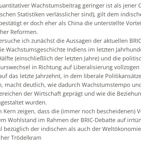
antitativer Wachstumsbeitrag geringer ist als jener 
ischen Statistiken verlässlicher sind), gilt dem indisc
stätigt er doch eher als China die unterstellte Vortei
cher Reformen.
rsuche ich zunächst die Aussagen der aktuellen BRIC
ie Wachstumsgeschichte Indiens im letzten Jahrhund
älfte (einschließlich der letzten Jahre) und die polit
urswechsel in Richtung auf Liberalisierung vollzogen
k auf das letzte Jahrzehnt, in dem liberale Politikansä
n, macht deutlich, wie dadurch Wachstumstempo u
ereichen der Wirtschaft geprägt und wie die Beziehun
gestaltet wurden.
im Kern zeigen, dass die (immer noch bescheidenen) 
gem Wohlstand im Rahmen der BRIC-Debatte auf irrtü
bezüglich der indischen als auch der Weltökonomie
scher Trödelkram