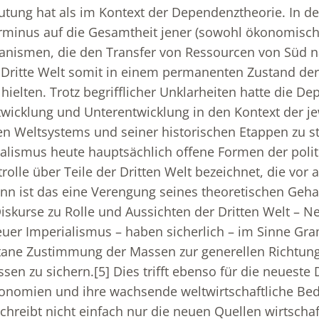
tung hat als im Kontext der Dependenztheorie. In de
erminus auf die Gesamtheit jener (sowohl ökonomisc
hanismen, die den Transfer von Ressourcen von Süd 
 Dritte Welt somit in einem permanenten Zustand der
hielten. Trotz begrifflicher Unklarheiten hatte die D
twicklung und Unterentwicklung in den Kontext der je
hen Weltsystems und seiner historischen Etappen zu s
ialismus heute hauptsächlich offene Formen der poli
trolle über Teile der Dritten Welt bezeichnet, die vor
nn ist das eine Verengung seines theoretischen Gehal
skurse zu Rolle und Aussichten der Dritten Welt – N
euer Imperialismus – haben sicherlich – im Sinne Gr
tane Zustimmung der Massen zur generellen Richtung 
sen zu sichern.
[5]
Dies trifft ebenso für die neueste 
konomien und ihre wachsende weltwirtschaftliche Be
chreibt nicht einfach nur die neuen Quellen wirtschaf