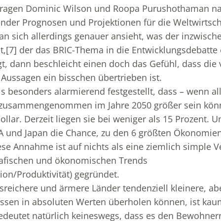
“ fragen Dominic Wilson und Roopa Purushothaman na
nder Prognosen und Projektionen für die Weltwirtsch
n sich allerdings genauer ansieht, was der inzwisch
t,
[7]
der das BRIC-Thema in die Entwicklungsdebatte e
gt, dann beschleicht einen doch das Gefühl, dass die 
Aussagen ein bisschen übertrieben ist.
s besonders alarmierend festgestellt, dass – wenn all
usammengenommen im Jahre 2050 größer sein könnt
llar. Derzeit liegen sie bei weniger als 15 Prozent. 
SA und Japan die Chance, zu den 6 größten Ökonomien
se Annahme ist auf nichts als eine ziemlich simple 
afischen und ökonomischen Trends
ion/Produktivität) gegründet.
reichere und ärmere Länder tendenziell kleinere, ab
en in absoluten Werten überholen können, ist kau
bedeutet natürlich keineswegs, dass es den Bewohner