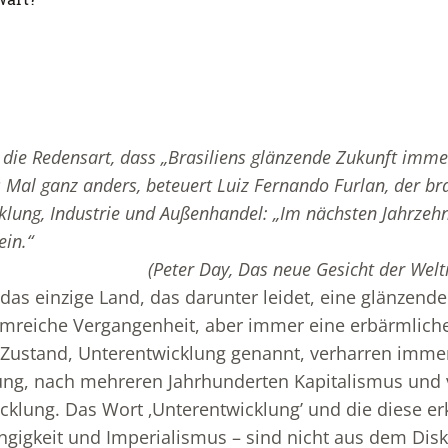
 die Redensart, dass „Brasiliens glänzende Zukunft immer
s Mal ganz anders, beteuert Luiz Fernando Furlan, der bra
cklung, Industrie und Außenhandel: „Im nächsten Jahrzeh
ein.“
(Peter Day, Das neue Gesicht der We
t das einzige Land, das darunter leidet, eine glänzende
uhmreiche Vergangenheit, aber immer eine erbärmlic
Zustand, Unterentwicklung genannt, verharren immer 
ung, nach mehreren Jahrhunderten Kapitalismus und 
cklung. Das Wort ‚Unterentwicklung’ und die diese e
gigkeit und Imperialismus – sind nicht aus dem Disk