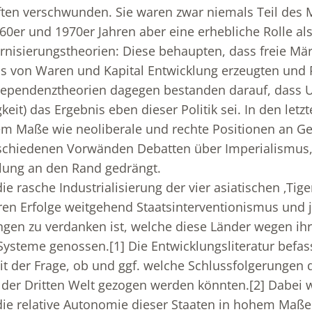
ften verschwunden. Sie waren zwar niemals Teil des 
60er und 1970er Jahren aber eine erhebliche Rolle als
nisierungstheorien: Diese behaupten, dass freie Mär
s von Waren und Kapital Entwicklung erzeugten und 
Dependenztheorien dagegen bestanden darauf, dass 
keit) das Ergebnis eben dieser Politik sei. In den letzt
dem Maße wie neoliberale und rechte Positionen an G
schiedenen Vorwänden Debatten über Imperialismus,
lung an den Rand gedrängt.
e rasche Industrialisierung der vier asiatischen ‚Tige
ren Erfolge weitgehend Staatsinterventionismus und 
en zu verdanken ist, welche diese Länder wegen ihr
r Systeme genossen.
[1]
Die Entwicklungsliteratur befass
it der Frage, ob und ggf. welche Schlussfolgerungen d
g der Dritten Welt gezogen werden könnten.
[2]
Dabei w
ie relative Autonomie dieser Staaten in hohem Maße