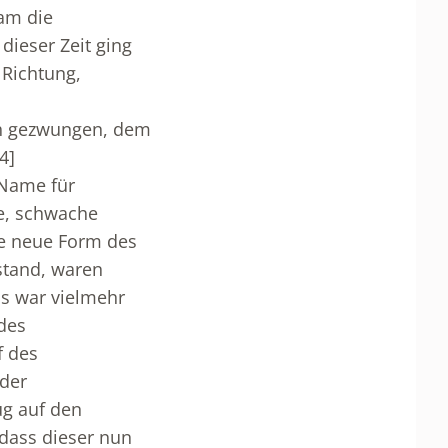
am die
dieser Zeit ging
 Richtung,
ch gezwungen, dem
[4]
 Name für
ge, schwache
ne neue Form des
stand, waren
Es war vielmehr
des
f des
 der
ug auf den
 dass dieser nun