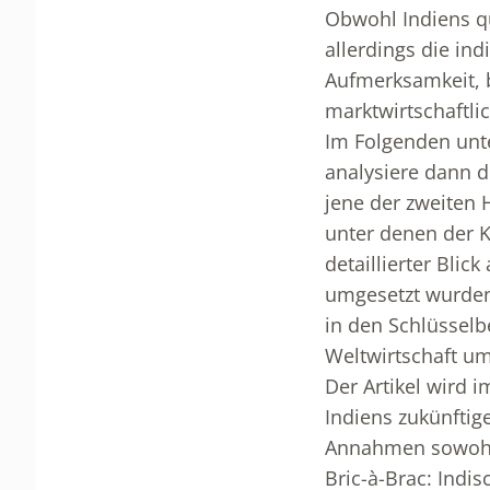
Obwohl Indiens qu
allerdings die ind
Aufmerksamkeit, be
marktwirtschaftli
Im Folgenden unte
analysiere dann d
jene der zweiten H
unter denen der K
detaillierter Blic
umgesetzt wurde
in den Schlüsselb
Weltwirtschaft um
Der Artikel wird 
Indiens zukünfti
Annahmen sowohl 
Bric-à-Brac: Indi