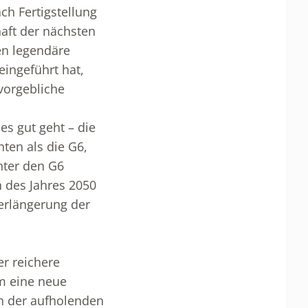
ch Fertigstellung
aft der nächsten
en legendäre
ingeführt hat,
vorgebliche
es gut geht – die
en als die G6,
Unter den G6
 des Jahres 2050
Verlängerung der
er reichere
m eine neue
n der aufholenden