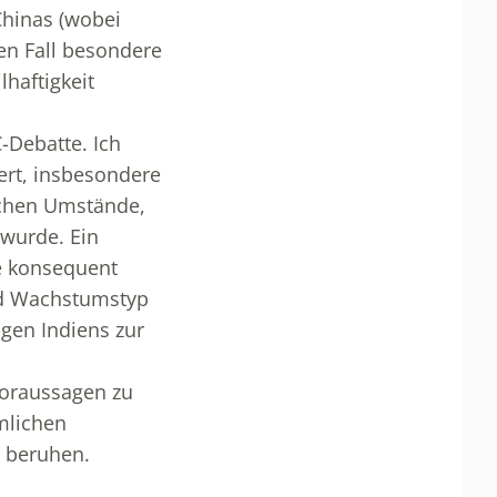
Chinas (wobei
hen Fall besondere
lhaftigkeit
-Debatte. Ich
ert, insbesondere
ischen Umstände,
 wurde. Ein
tze konsequent
nd Wachstumstyp
gen Indiens zur
Voraussagen zu
mlichen
 beruhen.