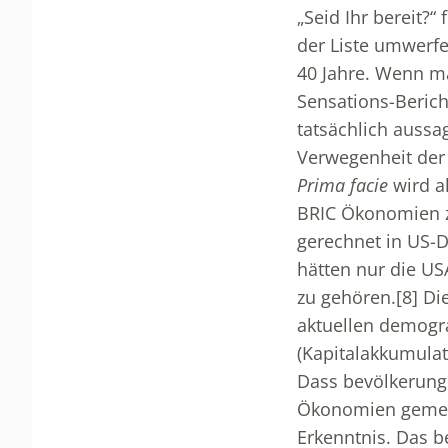
„Seid Ihr bereit?
der Liste umwerfe
40 Jahre. Wenn ma
Sensations-Berich
tatsächlich aussa
Verwegenheit der 
Prima facie
wird al
BRIC Ökonomien z
gerechnet in US-Do
hätten nur die U
zu gehören.
[8]
Die
aktuellen demogr
(Kapitalakkumulat
Dass bevölkerungs
Ökonomien gemess
Erkenntnis. Das 