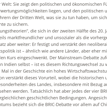
Welt: Sie zeigt den politischen und ökonomischen F
rwertungsmöglichkeiten liegen, und den politischen 
ern der Dritten Welt, was sie zu tun haben, um sich
te zu sichern.
ungstheorien“, die sich in der zweiten Hälfte des 20.
eils marktfreundlicher und unsozialer als die vorher
tz aber weiter: Er festigt und verstärkt den neoliberal
spolitik ist – ähnlich wie andere Länder, aber eher m
alen Kurs eingeschwenkt. Der Mainstream-Debatte zuf
 in Indien selbst – ist es diesem Richtungswechsel zu
 Mal in der Geschichte ein hohes Wirtschaftswachstu
on verstärkt dieses Vorurteil, wobei die historischen 
Besonderheiten des Landes, insbesondere mit Bezug a
ehen werden. Tatsächlich hat aber jedes der vier BR
rgleichlichen geschichtlichen Bedingungen. Angesicht
tums bezieht sich die BRIC-Debatte vor allem auf Ch