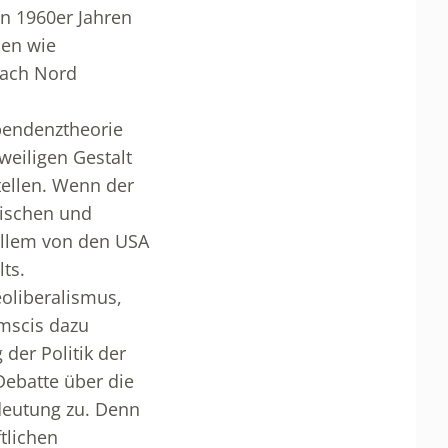
n 1960er Jahren
hen wie
nach Nord
ependenztheorie
weiligen Gestalt
tellen. Wenn der
tischen und
 allem von den USA
ts.
eoliberalismus,
amscis dazu
der Politik der
Debatte über die
deutung zu. Denn
tlichen