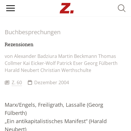
Searc
Buchbesprechungen
Rezensionen
von
Alexander Badziura
Martin Beckmann
Thomas
Collmer
Kai Eicker-Wolf
Patrick Eser
Georg Fülberth
Harald Neubert
Christian Werthschulte
Z. 60
Dezember 2004
Marx/Engels, Freiligrath, Lassalle (Georg
Fülberth)
„Ein antikapitalistisches Manifest“ (Harald
Neubert)