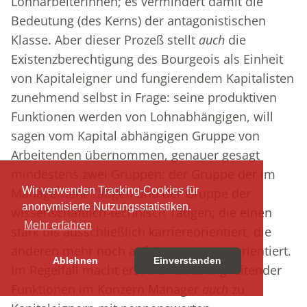
LohnarbeiterInnen; es vermindert damit die
Bedeutung (des Kerns) der antagonistischen
Klasse. Aber dieser Prozeß stellt
auch
die
Existenzberechtigung des Bourgeois als Einheit
von Kapitaleigner und fungierendem Kapitalisten
zunehmend selbst in Frage: seine produktiven
Funktionen werden von Lohnabhängigen, will
sagen vom Kapital abhängigen Gruppe von
Arbeitenden übernommen, genauer gesagt
mindestens zwei Gruppen: der Gruppe der im
Wir verwenden Tracking-Cookies für
Management Tätigen und der Gruppe der
anonymisierte Nutzungsstatistiken.
wissenschaftlich-technisch Tätigen; die einen
Mehr erfahren
stark bis ausschließlich karriereorientiert, die
anderen mehr noch auf Arbeitsinhalte orientiert.
Ablehnen
Einverstanden
Im Regelfall macht erst die Ausübung leitender
Funktionen im Konzern Manager
auch
zu