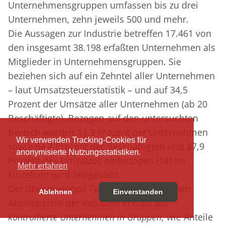
Unternehmensgruppen umfassen bis zu drei
Unternehmen, zehn jeweils 500 und mehr.
Die Aussagen zur Industrie betreffen 17.461 von
den insgesamt 38.198 erfaßten Unternehmen als
Mitglieder in Unternehmensgruppen. Sie
beziehen sich auf ein Zehntel aller Unternehmen
– laut Umsatzsteuerstatistik – und auf 34,5
Prozent der Umsätze aller Unternehmen (ab 20
Beschäftigte). Bezogen auf den untersuchten
Bereich werden 13,3 Prozent der Unternehmen
Wir verwenden Tracking-Cookies für
sowie 94,4 Prozent der Beschäftigten und 87,9
anonymisierte Nutzungsstatistiken.
Prozent des Umsatzes einbezogen.
[14]
Im
Mehr erfahren
Einzelnen wird festgestellt:
Der überwiegende Teil der wirtschaftlichen
Ablehnen
Einverstanden
Aktivitäten in der Industrie entfällt auf
kontrollierte Unternehmen in Gruppen
, wie Anteile