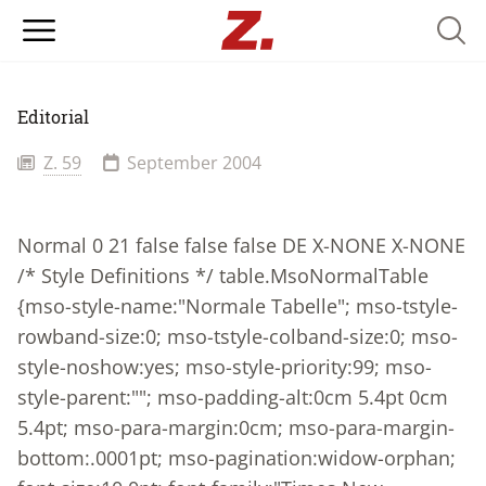
Searc
Editorial
Z. 59
September 2004
Normal 0 21 false false false DE X-NONE X-NONE
/* Style Definitions */ table.MsoNormalTable
{mso-style-name:"Normale Tabelle"; mso-tstyle-
rowband-size:0; mso-tstyle-colband-size:0; mso-
style-noshow:yes; mso-style-priority:99; mso-
style-parent:""; mso-padding-alt:0cm 5.4pt 0cm
5.4pt; mso-para-margin:0cm; mso-para-margin-
bottom:.0001pt; mso-pagination:widow-orphan;