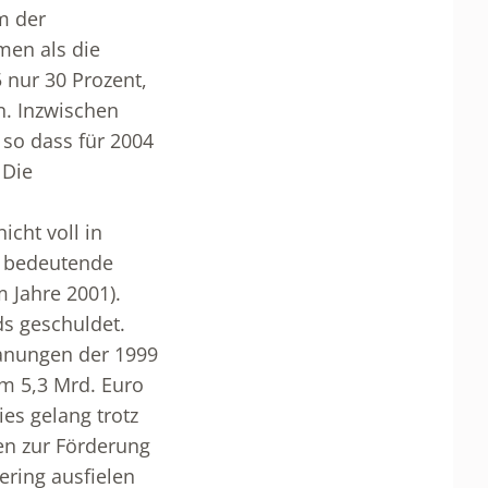
m der
men als die
 nur 30 Prozent,
n. Inzwischen
so dass für 2004
 Die
icht voll in
e bedeutende
 Jahre 2001).
ds geschuldet.
lanungen der 1999
m 5,3 Mrd. Euro
ies gelang trotz
n zur Förderung
ering ausfielen