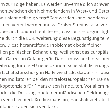
n zur Folge haben. Es werden unvermeidlich schwe
ionen zwischen den Nehmerländern in West- und Oste
alt nicht beliebig vergrößert werden kann, sondern 
neu verteilt werden muss. Großer Streit ist also vo
aber auch dadurch entstehen, dass bisher begünstig
he durch die EU-Erweiterung diese Begünstigung teil
eren. Diese heranreifende Problematik bedarf einer
len politischen Behandlung, weil sonst das europäi
als Ganzes in Gefahr gerät. Dabei muss auch beachte
iterung für die EU neue ökonomische Stabilisierungs
irtschaftsforschung in Halle weist z.B. darauf hin, das
n Indikatoren bei den mittelosteuropäischen EU-Ka
kopotenzials für Finanzkrisen hindeuten. Vor allem ha
änder die Deckungsquote der inländischen Geldmeng
verschlechtert. Kreditexpansion, Haushaltsdefizite, D
nflation haben sich verstärkt.