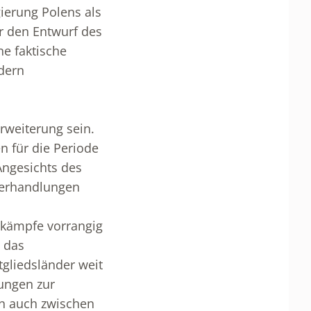
gierung Polens als
r den Entwurf des
ne faktische
dern
rweiterung sein.
 für die Periode
Angesichts des
verhandlungen
gskämpfe vorrangig
 das
gliedsländer weit
rungen zur
en auch zwischen