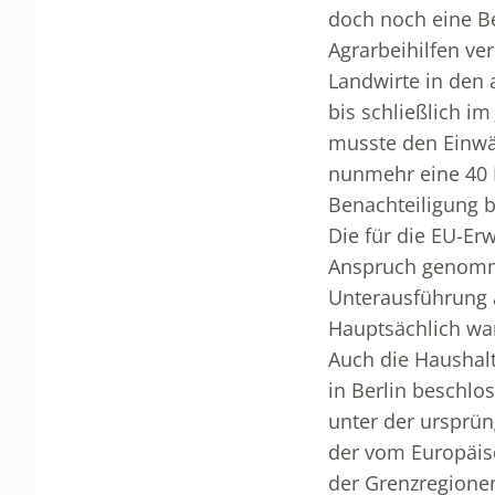
doch noch eine B
Agrarbeihilfen ve
Landwirte in den 
bis schließlich i
musste den Einwä
nunmehr eine 40 P
Benachteiligung b
Die für die EU-Er
Anspruch genomme
Unterausführung a
Hauptsächlich war
Auch die Haushal
in Berlin beschlo
unter der ursprüng
der vom Europäis
der Grenzregionen