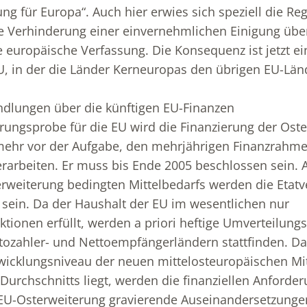
ng für Europa“. Auch hier erwies sich speziell die Re
ie Verhinderung einer einvernehmlichen Einigung übe
e europäische Verfassung. Die Konsequenz ist jetzt ei
U, in der die Länder Kerneuropas den übrigen EU-Län
.
ndlungen über die künftigen EU-Finanzen
ungsprobe für die EU wird die Finanzierung der Oste
mehr vor der Aufgabe, den mehrjährigen Finanzrahmen
erarbeiten. Er muss bis Ende 2005 beschlossen sein. 
erweiterung bedingten Mittelbedarfs werden die Etat
 sein. Da der Haushalt der EU im wesentlichen nur
tionen erfüllt, werden a priori heftige Umverteilun
tozahler- und Nettoempfängerländern stattfinden. Da
icklungsniveau der neuen mittelosteuropäischen Mit
Durchschnitts liegt, werden die finanziellen Anforde
 EU-Osterweite­rung gravierende Auseinandersetzung