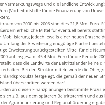
er Vermarktungswege und die ländliche Entwicklung)
Euro (Vorbeitrittshilfe für die Finanzierung von Umwel
kten).
traum von 2000 bis 2006 sind dies 21,8 Mrd. Euro. Fü
ßerdem erhebliche Mittel für eventuell bereits stattfi
 Mobilisierung jedoch jeweils einer neuen Entschei
d Umfang der Erweiterung endgültige Klarheit besteh
tige Erweiterung zurückgestellten Mittel für die Neum
2000 auf insgesamt 45,4 Mrd. Euro für die Periode 200
tellt, dass die Landwirte der Beitrittsländer keine di
erhalten. Bei den Strukturmitteln wurde die Obergre
oinlandsprodukts festgelegt, die gemäß der neuen S
dsland überschritten werden darf.
 wurden an diesen Finanzplanungen bestimmte Präzisi
 sich z.B. aus dem späteren Beitrittstermin und au
 der Agrarfinanzierung und Regionalförderung ergab