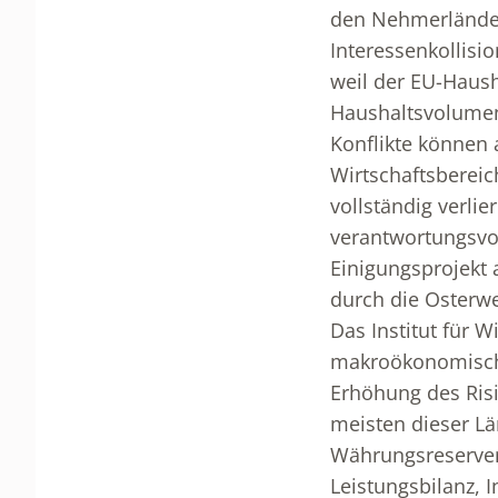
den Nehmerländer
Interessenkollis
weil der EU-Haush
Haushaltsvolumen 
Konflikte können 
Wirtschaftsbereic
vollständig verli
verantwortungsvol
Einigungsprojekt 
durch die Osterwe
Das Institut für W
makroökonomische
Erhöhung des Risi
meisten dieser L
Währungsreserven 
Leistungsbilanz, I