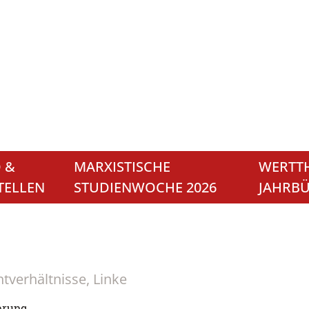
 &
MARXISTISCHE
WERTTH
TELLEN
STUDIENWOCHE 2026
JAHRB
htverhältnisse, Linke
erung