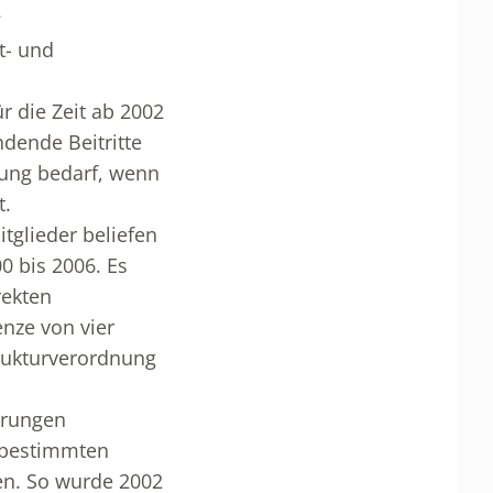
;
t- und
r die Zeit ab 2002
ndende Beitritte
dung bedarf, wenn
t.
itglieder beliefen
0 bis 2006. Es
rekten
nze von vier
trukturverordnung
erungen
s bestimmten
en. So wurde 2002