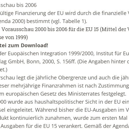
sschau bis 2006
ültige Finanzierung der EU wird durch die finanzielle
enda 2000) bestimmt (vgl. Tabelle 1).
le Vorausschau 2000 bis 2006 für die EU 15 (Mittel de
se von 1999)
atei zum Download!
er Euopäischen Integration 1999/2000, Institut für Eu
lag GmbH, Bonn, 2000, S. 156ff. (Die Angaben hint
t.)
rschau legt die jährliche Obergrenze und auch die jäh
ieser mehrjährige Finanzrahmen ist nach Zustimmun
m europäischen Gesetz des Ministerrates festgelegt.
00 wurde aus haushaltspolitischer Sicht in der EU ei
l eingeleitet. Während bisher die EU-Ausgaben im V
dukt kontinuierlich zunahmen, wurde zum ersten Mal
r Ausgaben für die EU 15 verankert. Gemäß der Agenda