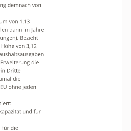
rung demnach von
aum von 1,13
ielen dann im Jahre
ungen). Bezieht
n Höhe von 3,12
-Haushaltsausgaben
-Erweiterung die
n Drittel
zumal die
r EU ohne jeden
iert:
kapazität und für
 für die