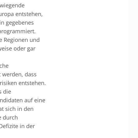
rwiegende
uropa entstehen,
ein gegebenes
rprogrammiert.
te Regionen und
weise oder gar
sche
t werden, dass
risiken entstehen.
s die
ndidaten auf eine
t sich in den
e durch
efizite in der