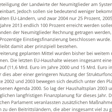
eteiligung der Landwirte der Neumitglieder am Syste
reinbart. Jedoch sollen sie bedeutend weniger bekom
alten EU-Ländern, und zwar 2004 nur 25 Prozent, 2005
m Jahre 2013 endlich 100 Prozent erreicht werden solle
nden der Neumitglieder Rechnung getragen werden, 
rozentige Einstiegsfinanzierung beschlossen wurde.
leibt damit aber prinzipiell bestehen.
weiterung geplanten Mittel wurden bisher bei weitem n
n. Die letzten EU-Haushalte wiesen insgesamt ein
uf (11,6 Mrd. Euro im Jahre 2000 und 15 Mrd. Euro im
 dies aber einer geringeren Nutzung der Strukturfon
te 2002 und 2003 bewegen sich deutlich unter den P
ssenen Agenda 2000. So lag der Haushaltsplan 2003 u
lichen langfristigen Finanzplanung für dieses Jahr. D
chen Parlament veranlassten zusätzlichen Maßnahme
 zu den Beitrittsländern, die aber insgesamt viel zu g