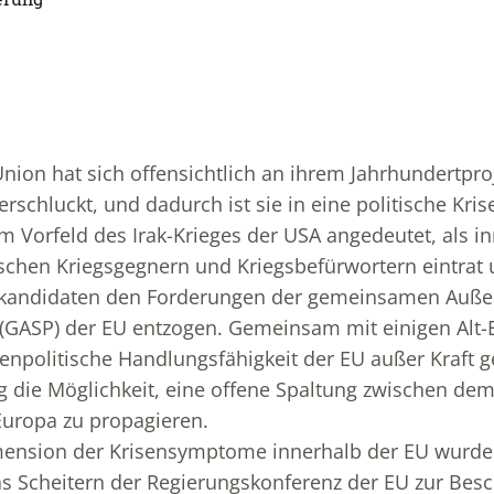
nion hat sich offensichtlich an ihrem Jahrhundertproj
rschluckt, und dadurch ist sie in eine politische Kris
im Vorfeld des Irak-Krieges der USA angedeutet, als i
schen Kriegsgegnern und Kriegsbefürwortern eintrat 
ttskandidaten den Forderungen der gemeinsamen Auße
k (GASP) der EU entzogen. Gemeinsam mit einigen Alt-
enpolitische Handlungsfähigkeit der EU außer Kraft g
g die Möglichkeit, eine offene Spaltung zwischen de
Europa zu propagieren.
imension der Krisensymptome innerhalb der EU wurde
as Scheitern der Regierungskonferenz der EU zur Bes