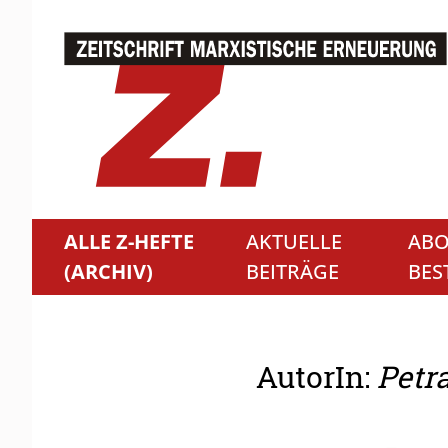
ALLE Z-HEFTE
AKTUELLE
ABO
(ARCHIV)
BEITRÄGE
BES
AutorIn:
Petr