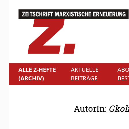
ALLE Z-HEFTE
AKTUELLE
ABO
(ARCHIV)
BEITRÄGE
BES
AutorIn:
Gkol