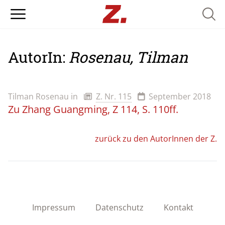
Searc
AutorIn:
Rosenau, Tilman
Tilman Rosenau
in
Z. Nr. 115
September 2018
Zu Zhang Guangming, Z 114, S. 110ff.
zurück zu den AutorInnen der Z.
Impressum
Datenschutz
Kontakt