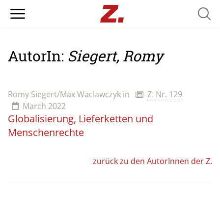
Searc
AutorIn:
Siegert, Romy
Romy Siegert/Max Waclawczyk
in
Z. Nr. 129
March 2022
Globalisierung, Lieferketten und
Menschenrechte
zurück zu den AutorInnen der Z.