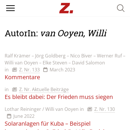
Searc
AutorIn:
van Ooyen, Willi
Ralf Krämer – Jörg Goldberg – Nico Biver – Werner Ruf –
Willi van Ooyen – Elke Steven – David Salomon
in
Z. Nr. 133
March 2023
Kommentare
in
Z. Nr. Aktuelle Beiträge
Es bleibt dabei: Der Frieden muss siegen
Lothar Reininger / Willi van Ooyen
in
Z. Nr. 130
June 2022
Solaranlagen für Kuba – Beispiel