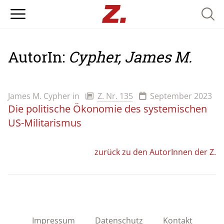
Searc
AutorIn:
Cypher, James M.
James M. Cypher
in
Z. Nr. 135
September 2023
Die politische Ökonomie des systemischen
US-Militarismus
zurück zu den AutorInnen der Z.
Impressum
Datenschutz
Kontakt