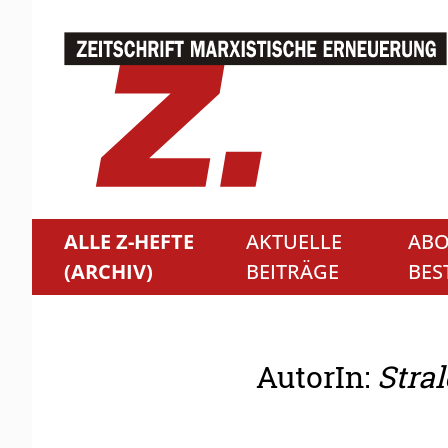
ALLE Z-HEFTE
AKTUELLE
ABO
(ARCHIV)
BEITRÄGE
BES
AutorIn:
Stra